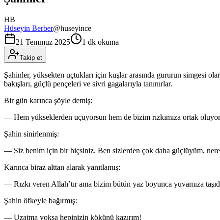
HB
Hüseyin Berber
@
huseyince
21 Temmuz 2025
1 dk okuma
Takip et
Şahinler, yüksekten uçtukları için kuşlar arasında gururun simgesi olar
bakışları, güçlü pençeleri ve sivri gagalarıyla tanınırlar.
Bir gün karınca şöyle demiş:
— Hem yükseklerden uçuyorsun hem de bizim rızkımıza ortak oluyor
Şahin sinirlenmiş:
— Siz benim için bir hiçsiniz. Ben sizlerden çok daha güçlüyüm, nere
Karınca biraz alttan alarak yanıtlamış:
— Rızkı veren Allah’tır ama bizim bütün yaz boyunca yuvamıza taşıd
Şahin öfkeyle bağırmış:
— Uzatma yoksa hepinizin kökünü kazırım!