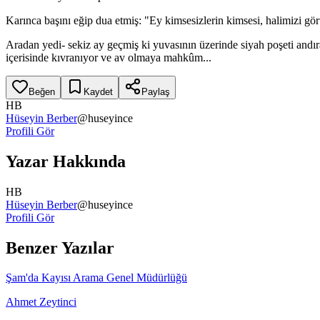
Karınca başını eğip dua etmiş: "Ey kimsesizlerin kimsesi, halimizi g
Aradan yedi- sekiz ay geçmiş ki yuvasının üzerinde siyah poşeti andır
içerisinde kıvranıyor ve av olmaya mahkûm...
Beğen
Kaydet
Paylaş
HB
Hüseyin Berber
@
huseyince
Profili Gör
Yazar Hakkında
HB
Hüseyin Berber
@
huseyince
Profili Gör
Benzer Yazılar
Şam'da Kayısı Arama Genel Müdürlüğü
Ahmet Zeytinci