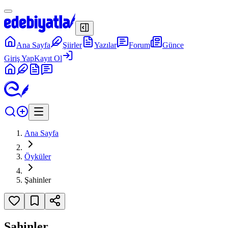
Ana Sayfa
Şiirler
Yazılar
Forum
Günce
Giriş Yap
Kayıt Ol
Ana Sayfa
Öyküler
Şahinler
Şahinler