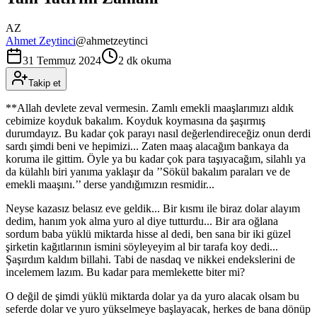
AZ
Ahmet Zeytinci
@
ahmetzeytinci
31 Temmuz 2024
2 dk okuma
Takip et
**Allah devlete zeval vermesin. Zamlı emekli maaşlarımızı aldık
cebimize koyduk bakalım. Koyduk koymasına da şaşırmış
durumdayız. Bu kadar çok parayı nasıl değerlendireceğiz onun derdi
sardı şimdi beni ve hepimizi... Zaten maaş alacağım bankaya da
koruma ile gittim. Öyle ya bu kadar çok para taşıyacağım, silahlı ya
da külahlı biri yanıma yaklaşır da ’’Sökül bakalım paraları ve de
emekli maaşını.’’ derse yandığımızın resmidir...
Neyse kazasız belasız eve geldik... Bir kısmı ile biraz dolar alayım
dedim, hanım yok alma yuro al diye tutturdu... Bir ara oğlana
sordum baba yüklü miktarda hisse al dedi, ben sana bir iki güzel
şirketin kağıtlarının ismini söyleyeyim al bir tarafa koy dedi...
Şaşırdım kaldım billahi. Tabi de nasdaq ve nikkei endekslerini de
incelemem lazım. Bu kadar para memlekette biter mi?
O değil de şimdi yüklü miktarda dolar ya da yuro alacak olsam bu
seferde dolar ve yuro yükselmeye başlayacak, herkes de bana dönüp