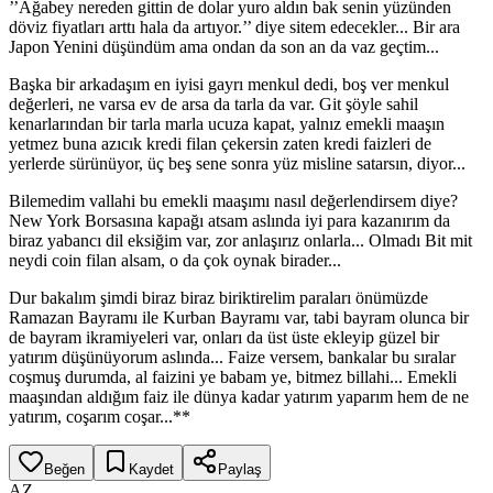
’’Ağabey nereden gittin de dolar yuro aldın bak senin yüzünden
döviz fiyatları arttı hala da artıyor.’’ diye sitem edecekler... Bir ara
Japon Yenini düşündüm ama ondan da son an da vaz geçtim...
Başka bir arkadaşım en iyisi gayrı menkul dedi, boş ver menkul
değerleri, ne varsa ev de arsa da tarla da var. Git şöyle sahil
kenarlarından bir tarla marla ucuza kapat, yalnız emekli maaşın
yetmez buna azıcık kredi filan çekersin zaten kredi faizleri de
yerlerde sürünüyor, üç beş sene sonra yüz misline satarsın, diyor...
Bilemedim vallahi bu emekli maaşımı nasıl değerlendirsem diye?
New York Borsasına kapağı atsam aslında iyi para kazanırım da
biraz yabancı dil eksiğim var, zor anlaşırız onlarla... Olmadı Bit mit
neydi coin filan alsam, o da çok oynak birader...
Dur bakalım şimdi biraz biraz biriktirelim paraları önümüzde
Ramazan Bayramı ile Kurban Bayramı var, tabi bayram olunca bir
de bayram ikramiyeleri var, onları da üst üste ekleyip güzel bir
yatırım düşünüyorum aslında... Faize versem, bankalar bu sıralar
coşmuş durumda, al faizini ye babam ye, bitmez billahi... Emekli
maaşından aldığım faiz ile dünya kadar yatırım yaparım hem de ne
yatırım, coşarım coşar...**
Beğen
Kaydet
Paylaş
AZ