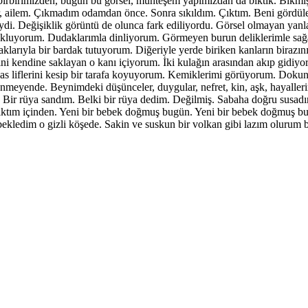
birimizden, bugün bu görsel, muhteşem yapımızdan da bıktık. Bıkmışlık
lir, ailem. Çıkmadım odamdan önce. Sonra sıkıldım. Çıktım. Beni gördüler
üdeydi. Değişiklik görüntü de olunca fark ediliyordu. Görsel olmayan ya
okluyorum. Dudaklarımla dinliyorum. Görmeyen burun deliklerimle sağa
arıyla bir bardak tutuyorum. Diğeriyle yerde biriken kanların birazı
engini kendine saklayan o kanı içiyorum. İki kulağın arasından akıp gidiy
Kas liflerini kesip bir tarafa koyuyorum. Kemiklerimi görüyorum. Dok
eyende. Beynimdeki düşünceler, duygular, nefret, kin, aşk, hayallerim
Bir rüya sandım. Belki bir rüya dedim. Değilmiş. Sabaha doğru susadı
ıktım içinden. Yeni bir bebek doğmuş bugün. Yeni bir bebek doğmuş bug
ekledim o gizli köşede. Sakin ve suskun bir volkan gibi lazım olurum b