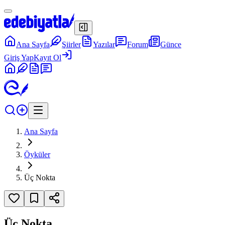
Ana Sayfa
Şiirler
Yazılar
Forum
Günce
Giriş Yap
Kayıt Ol
Ana Sayfa
Öyküler
Üç Nokta
Üç Nokta