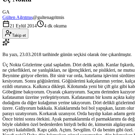
GA
Gülten Ağrıtmış
@
gultenagritmis
21 Eylül 2014
4 dk okuma
Takip et
Bu yazı,
23.03.2018
tarihinde günün seçkisi olarak öne çıkarılmıştır.
Üç Nokta Gözlerime çatal sapladım. Dört delik açıldı. Kanlar fışkır
ne çirkeflikleri, ne yanlışlıkları, ne iğrençlikleri, ne pislikleri, ne 
Beynime giriyor ellerim. Bir sinir var orda, hatırlama işlevimi sürdü
kesiyorum. Sonra göğüslerimi. Göğüslerimi kalçalarımın yerine, kalça
ezildi oturunca. Kalkınca dikleşti. Kilotumda yeni bir çift göz gibi k
Göbeğime bakıyorum. Oyarak çıkarıyorum. Saçımı derimden kazıyorum.
kafatasımın üzerine yerleştiriyorum. Kafatasımın bir kısmı açıkta kal
dudağımı da diğer kulağımın yerine takıyorum. Dört delikli gözlerimde
üzere. Gidiyorum bakkala. Kulaklarımda bol bol yapışkan, lazım olur
parayı uzatıyorum. Korkarak uzanıyor. Orda bayılıp kalan adamı ger
Önce birini sonra ötekini. Ayak parmaklarımla el parmaklarımı da de
böyle olabilen özel bedenlerden biriydi belki de, kimsenin algılayama
seyirci kalabilirdi. Kapı çaldı. Açtım. Sevgilim. O da benim gibi öze