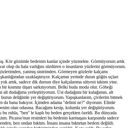
sarmış. Kör gözümle bedenim kanlar içinde yüzmekte. Görmüyorum artık
de var olup da hala varlığını sürdüren o insanların yüzlerini görmüyorum.
ik gözlerimden, yanmış sinirimden. Görmeyen gözlerle kalçamı
ışkanlığımdan uzaklaştırıyor. Kalçamın yerinde duran göğüs uçları
 yok artık, sadece dik dursun diye kalçalarıma sütyeni taktım yine.
ir kısmını dışarı sarkıtıyorum. Belki buda moda olur. Göbeği
i alt dudağıma yerleştiriyorum. Üst dudağımı bir kulağımın, alt
r burun deliğimle yer değiştiriyorum. Yapışkanlarım, çivilerim bitmek
m da bana bakıyor. İçimden adama ''delimi ne?'' diyorum. Elimle
enim olan odasına. Bacağımı kesip, kolumla yer değiştiriyorum.
u ruhla, ''ben'' le kaplı bu beden gerçekten özeldi. Bu dünyada
ktım. Picasso'nun resimleri bu bedenin karmaşası karşısında sadece
nden, ben ondan bıktım. İnsanı insana bıktırtan bedeni değildi.