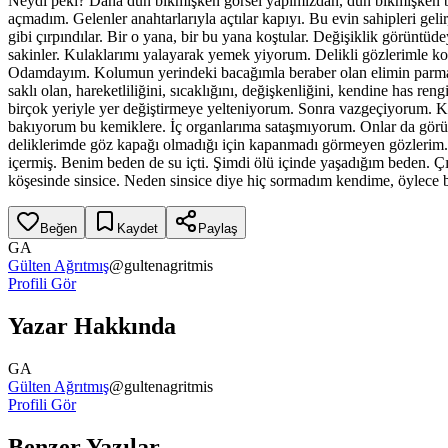
Neydi peki? Daha dün bıkmışken görsel yapımızdan, dün bıkmışken bir
açmadım. Gelenler anahtarlarıyla açtılar kapıyı. Bu evin sahipleri ge
gibi çırpındılar. Bir o yana, bir bu yana koştular. Değişiklik görünt
sakinler. Kulaklarımı yalayarak yemek yiyorum. Delikli gözlerimle k
Odamdayım. Kolumun yerindeki bacağımla beraber olan elimin parmakl
saklı olan, hareketliliğini, sıcaklığını, değişkenliğini, kendine has r
birçok yeriyle yer değiştirmeye yelteniyorum. Sonra vazgeçiyorum. 
bakıyorum bu kemiklere. İç organlarıma sataşmıyorum. Onlar da görünm
deliklerimde göz kapağı olmadığı için kapanmadı görmeyen gözlerim. 
içermiş. Benim beden de su içti. Şimdi ölü içinde yaşadığım beden. Ç
köşesinde sinsice. Neden sinsice diye hiç sormadım kendime, öylece b
Beğen
Kaydet
Paylaş
GA
Gülten Ağrıtmış
@
gultenagritmis
Profili Gör
Yazar Hakkında
GA
Gülten Ağrıtmış
@
gultenagritmis
Profili Gör
Benzer Yazılar