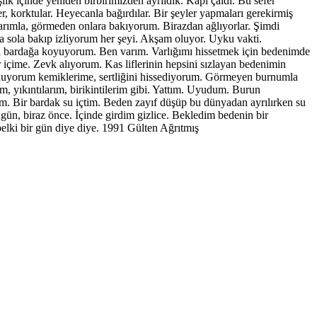
 içinde yeniden birbirimizden ayrıldık. Kapı çaldı. Bu sefer
, korktular. Heyecanla bağırdılar. Bir şeyler yapmaları gerekirmiş
nlarımla, görmeden onlara bakıyorum. Birazdan ağlıyorlar. Şimdi
 sola bakıp izliyorum her şeyi. Akşam oluyor. Uyku vakti.
nı bardağa koyuyorum. Ben varım. Varlığımı hissetmek için bedenimde
or içime. Zevk alıyorum. Kas liflerinin hepsini sızlayan bedenimin
unuyorum kemiklerime, sertliğini hissediyorum. Görmeyen burnumla
, yıkıntılarım, birikintilerim gibi. Yattım. Uyudum. Burun
m. Bir bardak su içtim. Beden zayıf düşüp bu dünyadan ayrılırken su
ün, biraz önce. İçinde girdim gizlice. Bekledim bedenin bir
elki bir gün diye diye. 1991 Gülten Ağrıtmış