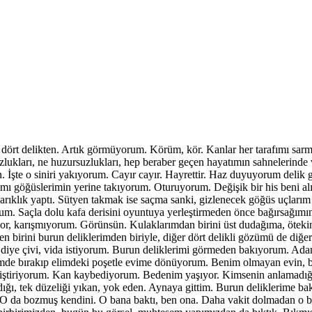
dı, dört delikten. Artık görmüyorum. Körüm, kör. Kanlar her tarafımı 
mutsuzlukları, ne huzursuzlukları, hep beraber geçen hayatımın sahnelerin
ren. İşte o siniri yakıyorum. Cayır cayır. Hayrettir. Haz duyuyorum del
mı göğüslerimin yerine takıyorum. Oturuyorum. Değişik bir his beni al
abarıklık yaptı. Sütyen takmak ise saçma sanki, gizlenecek göğüs uçlarım
 Saçla dolu kafa derisini oyuntuya yerleştirmeden önce bağırsağımın b
ıyor, karışmıyorum. Görünsün. Kulaklarımdan birini üst dudağıma, ötekin
n birini burun deliklerimden biriyle, diğer dört delikli gözümü de diğe
 diye çivi, vida istiyorum. Burun deliklerimi görmeden bakıyorum. Ada
imde bırakıp elimdeki poşetle evime dönüyorum. Benim olmayan evin, b
ğiştiriyorum. Kan kaybediyorum. Bedenim yaşıyor. Kimsenin anlamadığı b
dığı, tek düzeliği yıkan, yok eden. Aynaya gittim. Burun deliklerime ba
l. O da bozmuş kendini. O bana baktı, ben ona. Daha vakit dolmadan o be