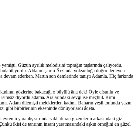
 yemişti. Güzün ayrılık melodisini toprağın tuşlarında çalıyordu.
ak bulabiliyordu. Aldanmışların Ârz'ında yoksulluğa doğru ilerleyen
ona devam ederken. Martın son demlerinde tanıştı Adamla. Hiç farkında
 kadının gözlerine bakacağı o büyülü âna dek! Öyle efsunlu ve
 isimsiz diyordu adama. Aralarındaki sevgi ise meçhul. Kimi
adamı. Adam dilemişti meleklerden kadını. Baharın yeşil tonunda yazın
ızı gibi birbirlerinin ekseninde dönüyorlardı âdeta.
n evrenin yaratılış sırrında saklı duran gizemlerin arkasındaki giz
. Çünkü ikisi de tanrının insanı yaratmasındaki aşkın örneğini en güzel