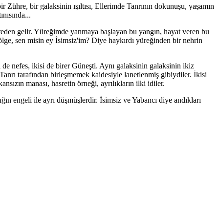
r Zühre, bir galaksinin ışıltısı, Ellerimde Tanrının dokunuşu, yaşamın
ınısında...
ereden gelir. Yüreğimde yanmaya başlayan bu yangın, hayat veren bu
gölge, sen misin ey İsimsiz'im? Diye haykırdı yüreğinden bir nehrin
i de nefes, ikisi de birer Güneşti. Aynı galaksinin galaksinin ikiz
Tanrı tarafından birleşmemek kaidesiyle lanetlenmiş gibiydiler. İkisi
nsızın manası, hasretin örneği, ayrılıkların ilki idiler.
ın engeli ile ayrı düşmüşlerdir. İsimsiz ve Yabancı diye andıkları