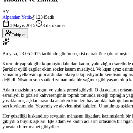
AY
Alparslan Yetik
@
12345adk
4 Mayıs 2015
3 dk okuma
Takip et
Bu yazı,
23.05.2015
tarihinde günün seçkisi olarak öne çıkarılmıştır.
Kuru bir yaprak gibi kopmuştu dalından kadın, yalnızlığın esaretinde ç
Şarkılar eylül ezgiler ekim sözler kasım misaliydi. Ve kışın ayaz esint
zamanın yelkovanı gibi ardından akrep takip ediyordu kendisini uğurs
değildi. Nisanın son saatleri zamanında bir yağmur gibi yaşam olup ka
Adam mazisinin yorgun ve yalnız prensi gibiydi. O da acıların ortası
esrarlıydı ki gözleri kahverenginin toprak tonunda erkeği toprağın y
yasaklanmış aşklar arasında anarken kimileri hayranlıkla baktığı tanr
sarı kıvılcımında. Yeşermiş ve alevlenmişti kalpleri. Unutulmuş aşkları
Her güzelliği kıskandırıp sevginin mânasını lügatlara kazımışlardı bir bi
gibiydi o büyük aşkları. İşte adam ve kadın acıların ortasında bir figan
yansıtan birer mabet gibiydiler.