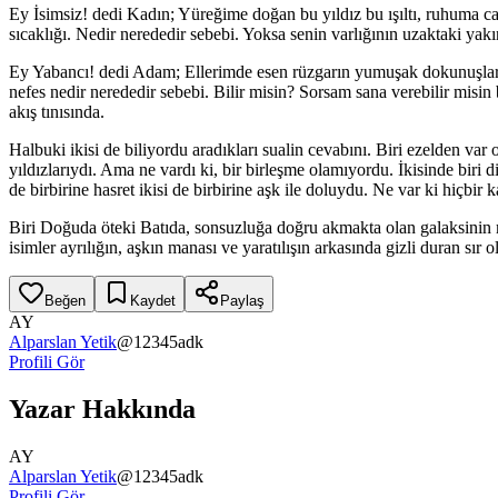
Ey İsimsiz! dedi Kadın; Yüreğime doğan bu yıldız bu ışıltı, ruhuma can
sıcaklığı. Nedir nerededir sebebi. Yoksa senin varlığının uzaktaki yakı
Ey Yabancı! dedi Adam; Ellerimde esen rüzgarın yumuşak dokunuşları,
nefes nedir nerededir sebebi. Bilir misin? Sorsam sana verebilir misin
akış tınısında.
Halbuki ikisi de biliyordu aradıkları sualin cevabını. Biri ezelden var o
yıldızlarıydı. Ama ne vardı ki, bir birleşme olamıyordu. İkisinde biri 
de birbirine hasret ikisi de birbirine aşk ile doluydu. Ne var ki hiçbir k
Biri Doğuda öteki Batıda, sonsuzluğa doğru akmakta olan galaksinin ma
isimler ayrılığın, aşkın manası ve yaratılışın arkasında gizli duran sır 
Beğen
Kaydet
Paylaş
AY
Alparslan Yetik
@
12345adk
Profili Gör
Yazar Hakkında
AY
Alparslan Yetik
@
12345adk
Profili Gör