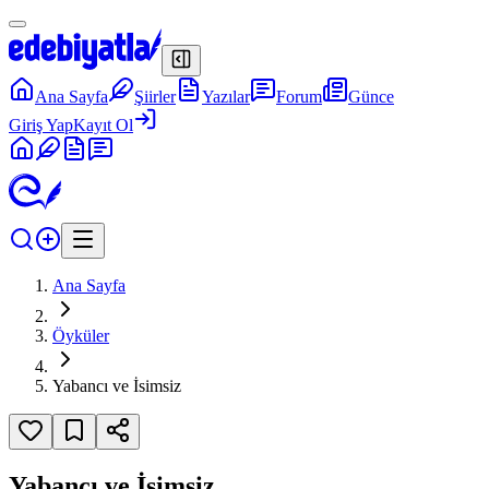
Ana Sayfa
Şiirler
Yazılar
Forum
Günce
Giriş Yap
Kayıt Ol
Ana Sayfa
Öyküler
Yabancı ve İsimsiz
Yabancı ve İsimsiz