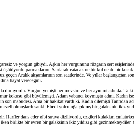
aresiz ve yorgun gibiydi. Aşkın her vurgununu rüzgarın sert esişlerinde
isi üşütüyordu parmaklarını. Sarılarak ısıtacak ne bir kol ne de bir kuc
uz geçen Aralık akşamlarının son saatlerinde. Ve yıllar başlangıçtan s
dına hayat vereceğini.
nda duruyordu. Vurgun yemişti her mevsim ve her ayın miladında. Ta ki
ağmur kokusu gibi büyülemişti. Adam yabancı koymuştu adını. Kadın ise
ının son mabudesi. Ama bir hakikat vardı ki. Kadın dilemişti Tanrıdan 
n ezeli olmuşlardı sanki. Ebedi yolculuğa çıkmış bir galaksinin ikiz yıld
r. Harfler dans eder gibi sıraya diziliyordu, ezgileri kulakları çınlatırke
 iken birlikte bir evren bir galaksinin ikiz yıldızı gibi gezinmekteydiler