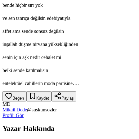
bende hiçbir sırr yok
ve sen tanrıça değilsin edebiyatıyla
affet ama sende sonsuz değilsin
inşallah düşme nirvana yüksekliğinden
senin için aşk nedir cehalet mi
belki sende katılmalısın
entelektüel cahillerin moda partisine….
Beğen
Kaydet
Paylaş
MD
Mikail Dede
@
suskunsozler
Profili Gör
Yazar Hakkında