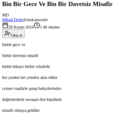
Bin Bir Gece Ve Bin Bir Davetsiz Misafir
MD
Mikail Dede
@
suskunsozler
28 Kasım 2024
1 dk okuma
Takip et
binbir gece ve
binbir davetsiz misafir
binbir hikaye binbir cehaletle
her yerden her yönden akın ettiler
cennet vaadiyle şarap bahçelerinden
değirmenlerle savaşan don kişotlarla
misafir olmaya geldiler