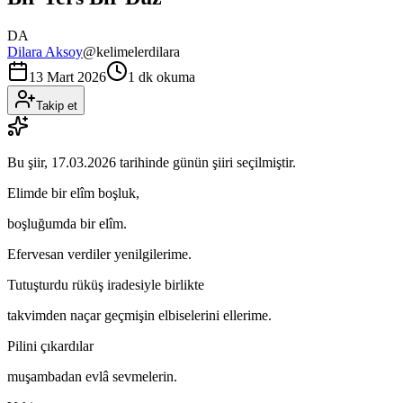
DA
Dilara Aksoy
@
kelimelerdilara
13 Mart 2026
1 dk okuma
Takip et
Bu şiir,
17.03.2026
tarihinde günün şiiri seçilmiştir.
Elimde bir elîm boşluk,
boşluğumda bir elîm.
Efervesan verdiler yenilgilerime.
Tutuşturdu rüküş iradesiyle birlikte
takvimden naçar geçmişin elbiselerini ellerime.
Pilini çıkardılar
muşambadan evlâ sevmelerin.