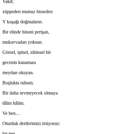
Vakit;
züppeden mutsuz hisseden
Y kuşağı doğmaların.
Bir elinde hüsnü perişan,
mukavvadan yoksun.
Görsel, işitsel, zihinsel bir
gecenin kanaması
meydan okuyan.
Boşlukta ruhum.
Bir daha sevmeyecek olmaya
tâlim hâlim.
Ve ben…
Oturduk dertlerimizi örüyoruz:
bir ters,