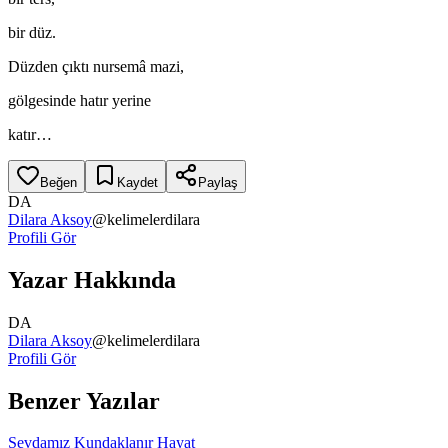
bir düz.
Düzden çıktı nursemâ mazi,
gölgesinde hatır yerine
katır…
Beğen
Kaydet
Paylaş
DA
Dilara Aksoy
@
kelimelerdilara
Profili Gör
Yazar Hakkında
DA
Dilara Aksoy
@
kelimelerdilara
Profili Gör
Benzer Yazılar
Sevdamız Kundaklanır Hayat