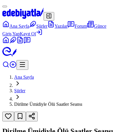
Ana Sayfa
Şiirler
Yazılar
Forum
Günce
Giriş Yap
Kayıt Ol
Ana Sayfa
Şiirler
Dirilme Ümidiyle Ölü Saatler Seansı
Dirilme Ümidiyle Ölü Saatler Seansı