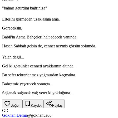
"baharı getirdim bağrınıza"
Ertesini görmeden uzaklaşma ama.
Göreceksin,
Babil'in Asma Bahçeleri halt edecek yanında.
Hasan Sabbah gelsin de, cennet neymiş görsün solumda.
Yalan değil...
Gel ki görsünler cenneti ayaklarının altında...
Bu sefer tekrarlanmaz yağmurdan kaçmakta.
Bahçemiz yeşerecek sonuçta...
Sağanak sağanak yağ yeter ki yokluğuna...
Beğen
Kaydet
Paylaş
GD
Gökhan Demir
@
gokhanua03