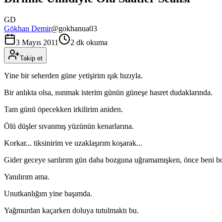
GD
Gökhan Demir
@
gokhanua03
3 Mayıs 2011
2 dk okuma
Takip et
Yine bir seherden güne yetişirim ışık hızıyla.
Bir anlıkta olsa, ısınmak isterim günün güneşe hasret dudaklarında.
Tam günü öpecekken irkilirim aniden.
Ölü düşler sıvanmış yüzünün kenarlarına.
Korkar... tiksinirim ve uzaklaşırım koşarak...
Gider geceye sarılırım gün daha bozguna uğramamışken, önce beni bo
Yanılırım ama.
Unutkanlığım yine başımda.
Yağmurdan kaçarken doluya tutulmaktı bu.