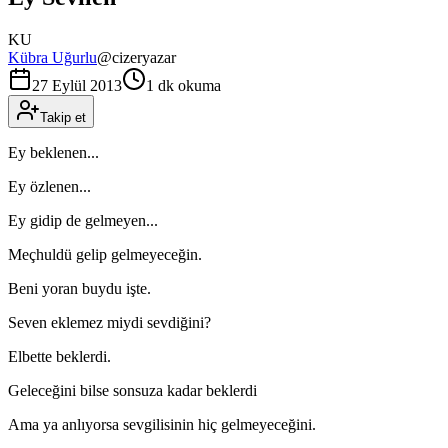
KU
Kübra Uğurlu
@
cizeryazar
27 Eylül 2013
1 dk okuma
Takip et
Ey beklenen...
Ey özlenen...
Ey gidip de gelmeyen...
Meçhuldü gelip gelmeyeceğin.
Beni yoran buydu işte.
Seven eklemez miydi sevdiğini?
Elbette beklerdi.
Geleceğini bilse sonsuza kadar beklerdi
Ama ya anlıyorsa sevgilisinin hiç gelmeyeceğini.