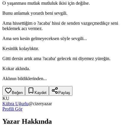
O yaşanması mutlak mutluluk ikisi için değilse.
Bunu anlamak yorardı beni sevgili.
Ama hissettiğim o ?acaba' hissi de senden vazgeçmedikçe seni
beklemek acı vermez.
Ama sen kesin gelmeyeceksen söyle sevgili...
Kesinlik kolaylıktır.
Gitti dersin artık ama ?acaba' gelecek mi diyemez yüreğin.
Kokar aklında.
Aklının bildiklerinden...
Beğen
Kaydet
Paylaş
KU
Kübra Uğurlu
@
cizeryazar
Profili Gör
Yazar Hakkında