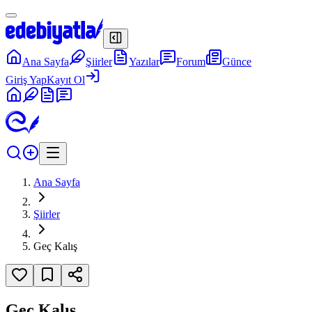
Ana Sayfa
Şiirler
Yazılar
Forum
Günce
Giriş Yap
Kayıt Ol
Ana Sayfa
Şiirler
Geç Kalış
Geç Kalış