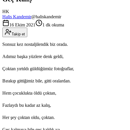
HK
Halis Kandemir
@
haliskandemir
16 Ekim 2021
1 dk okuma
Takip et
Sonsuz kez nostaljilendik biz orada.
Adımız başka yüzlere denk geldi,
Çoktan yırtıldı güldüğümüz fotoğraflar,
Bırakıp gittiğimiz bile, gitti oralardan.
Hem çocuklukta öldü çoktan,
Fazlaydı bu kadar az kalış,
Her şey çoktan oldu, çoktan.
Geç kalmaya bile geç kaldık ya,