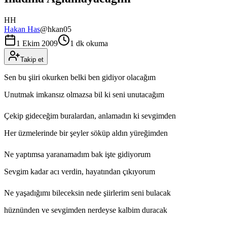
HH
Hakan Has
@
hkan05
1 Ekim 2009
1 dk okuma
Takip et
Sen bu şiiri okurken belki ben gidiyor olacağım
Unutmak imkansız olmazsa bil ki seni unutacağım
Çekip gideceğim buralardan, anlamadın ki sevgimden
Her üzmelerinde bir şeyler söküp aldın yüreğimden
Ne yaptımsa yaranamadım bak işte gidiyorum
Sevgim kadar acı verdin, hayatından çıkıyorum
Ne yaşadığımı bileceksin nede şiirlerim seni bulacak
hüznünden ve sevgimden nerdeyse kalbim duracak