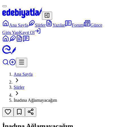
Ana Sayfa
Şiirler
Yazılar
Forum
Günce
Giriş Yap
Kayıt Ol
Ana Sayfa
Şiirler
İnadına Ağlamayacağım
İnadına Ağlamayacağım