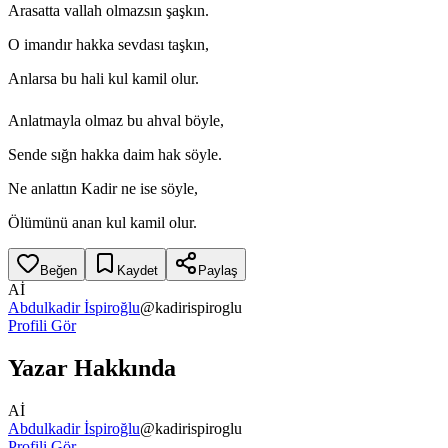
Arasatta vallah olmazsın şaşkın.
O imandır hakka sevdası taşkın,
Anlarsa bu hali kul kamil olur.
Anlatmayla olmaz bu ahval böyle,
Sende sığn hakka daim hak söyle.
Ne anlattın Kadir ne ise söyle,
Ölümünü anan kul kamil olur.
Beğen
Kaydet
Paylaş
Aİ
Abdulkadir İspiroğlu
@
kadirispiroglu
Profili Gör
Yazar Hakkında
Aİ
Abdulkadir İspiroğlu
@
kadirispiroglu
Profili Gör