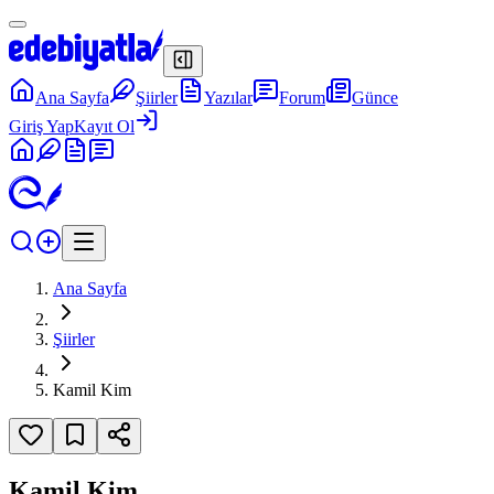
Ana Sayfa
Şiirler
Yazılar
Forum
Günce
Giriş Yap
Kayıt Ol
Ana Sayfa
Şiirler
Kamil Kim
Kamil Kim