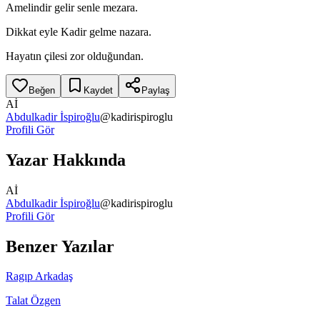
Amelindir gelir senle mezara.
Dikkat eyle Kadir gelme nazara.
Hayatın çilesi zor olduğundan.
Beğen
Kaydet
Paylaş
Aİ
Abdulkadir İspiroğlu
@
kadirispiroglu
Profili Gör
Yazar Hakkında
Aİ
Abdulkadir İspiroğlu
@
kadirispiroglu
Profili Gör
Benzer Yazılar
Ragıp Arkadaş
Talat Özgen