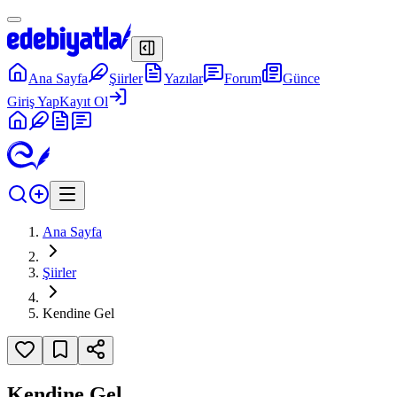
Ana Sayfa
Şiirler
Yazılar
Forum
Günce
Giriş Yap
Kayıt Ol
Ana Sayfa
Şiirler
Kendine Gel
Kendine Gel