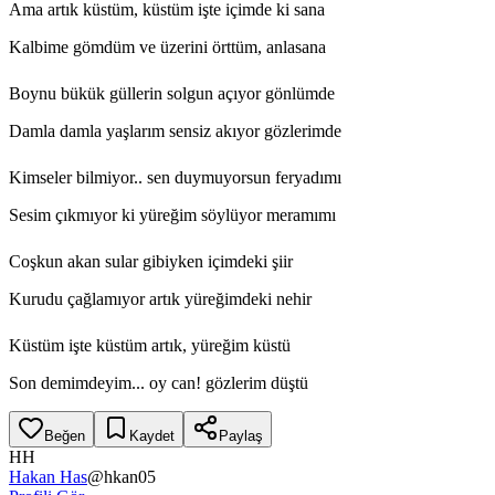
Ama artık küstüm, küstüm işte içimde ki sana
Kalbime gömdüm ve üzerini örttüm, anlasana
Boynu bükük güllerin solgun açıyor gönlümde
Damla damla yaşlarım sensiz akıyor gözlerimde
Kimseler bilmiyor.. sen duymuyorsun feryadımı
Sesim çıkmıyor ki yüreğim söylüyor meramımı
Coşkun akan sular gibiyken içimdeki şiir
Kurudu çağlamıyor artık yüreğimdeki nehir
Küstüm işte küstüm artık, yüreğim küstü
Son demimdeyim... oy can! gözlerim düştü
Beğen
Kaydet
Paylaş
HH
Hakan Has
@
hkan05