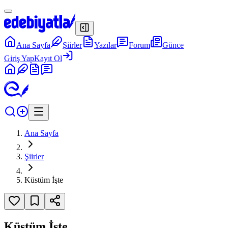
Ana Sayfa
Şiirler
Yazılar
Forum
Günce
Giriş Yap
Kayıt Ol
Ana Sayfa
Şiirler
Küstüm İşte
Küstüm İşte