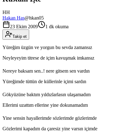
HH
Hakan Has
@
hkan05
23 Ekim 2009
1 dk okuma
Takip et
Yüreğim üzgün ve yorgun bu sevda zamansız
Neyleyeyim titrese de içim kavuşmak imkansız
Nereye baksam sen..! nere gitsem sen vardın
Yüreğimde tüttün de küllerinle içimi sardın
Gökyüzüne baktım yıldızlarlasın ulaşamadım
Ellerimi uzattım ellerine yine dokunamadım
Yine sensin hayallerimde sözlerimde gözlerimde
Gözlerimi kapadım da çaresiz yine varsın içimde