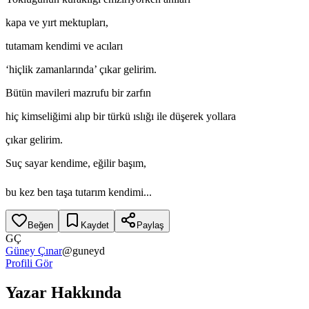
kapa ve yırt mektupları,
tutamam kendimi ve acıları
‘hiçlik zamanlarında’ çıkar gelirim.
Bütün mavileri mazrufu bir zarfın
hiç kimseliğimi alıp bir türkü ıslığı ile düşerek yollara
çıkar gelirim.
Suç sayar kendime, eğilir başım,
bu kez ben taşa tutarım kendimi...
Beğen
Kaydet
Paylaş
GÇ
Güney Çınar
@
guneyd
Profili Gör
Yazar Hakkında