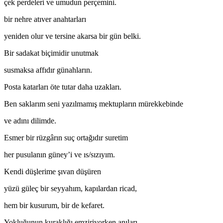
çek perdeleri ve umudun perçemini.
bir nehre atıver anahtarları
yeniden olur ve tersine akarsa bir gün belki.
Bir sadakat biçimidir unutmak
susmaksa affıdır günahların.
Posta katarları öte tutar daha uzakları.
Ben saklarım seni yazılmamış mektupların mürekkebinde
ve adını dilimde.
Esmer bir rüzgârın suç ortağıdır suretim
her pusulanın güney’i ve ıs/sızıyım.
Kendi düşlerime şıvan düşüren
yüzü güleç bir seyyahım, kapılardan ricad,
hem bir kusurum, bir de kefaret.
Yokluğunun kuraklığı emziriyorken anıları