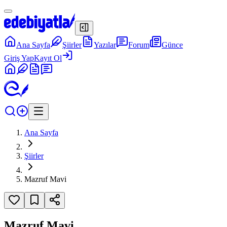
Ana Sayfa
Şiirler
Yazılar
Forum
Günce
Giriş Yap
Kayıt Ol
Ana Sayfa
Şiirler
Mazruf Mavi
Mazruf Mavi