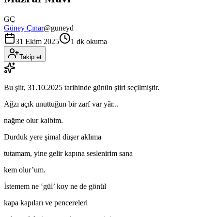
GÇ
Güney Çınar
@
guneyd
31 Ekim 2025
1 dk okuma
Takip et
Bu şiir,
31.10.2025
tarihinde günün şiiri seçilmiştir.
Ağzı açık unuttuğun bir zarf var yâr...
nağme olur kalbim.
Durduk yere şimal düşer aklıma
tutamam, yine gelir kapına seslenirim sana
kem olur’um.
İstemem ne ‘gül’ koy ne de gönül
kapa kapıları ve pencereleri