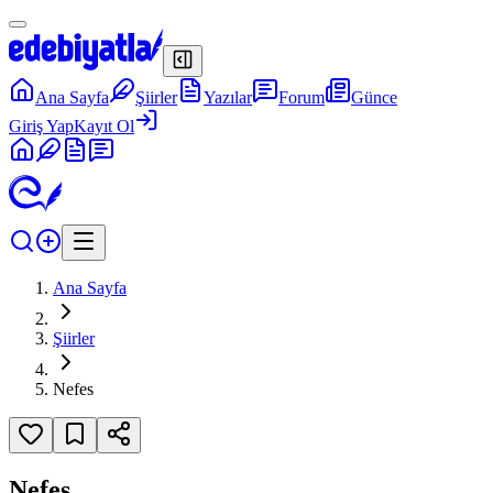
Ana Sayfa
Şiirler
Yazılar
Forum
Günce
Giriş Yap
Kayıt Ol
Ana Sayfa
Şiirler
Nefes
Nefes