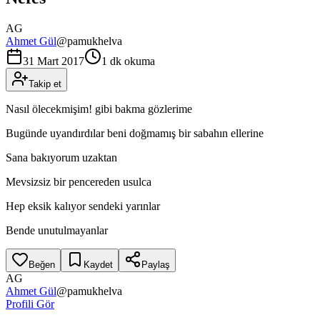
AG
Ahmet Gül
@
pamukhelva
31 Mart 2017
1 dk okuma
Takip et
Nasıl ölecekmişim! gibi bakma gözlerime
Bugünde uyandırdılar beni doğmamış bir sabahın ellerine
Sana bakıyorum uzaktan
Mevsizsiz bir pencereden usulca
Hep eksik kalıyor sendeki yarınlar
Bende unutulmayanlar
Beğen
Kaydet
Paylaş
AG
Ahmet Gül
@
pamukhelva
Profili Gör