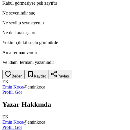
Kabul görmesiyse pek zayıftır
Ne sevenindir suç
Ne sevilip sevmeyenin
Ne de karakaşların
Yoktur çünkü suçlu görünürde
Ama ferman vardır
Ve idam, fermanı yazanındır
Beğen
Kaydet
Paylaş
EK
Emin Koca
@
eminkoca
Profili Gör
Yazar Hakkında
EK
Emin Koca
@
eminkoca
Profili Gör