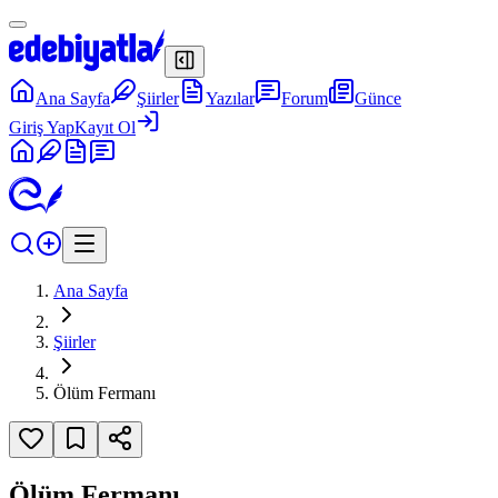
Ana Sayfa
Şiirler
Yazılar
Forum
Günce
Giriş Yap
Kayıt Ol
Ana Sayfa
Şiirler
Ölüm Fermanı
Ölüm Fermanı