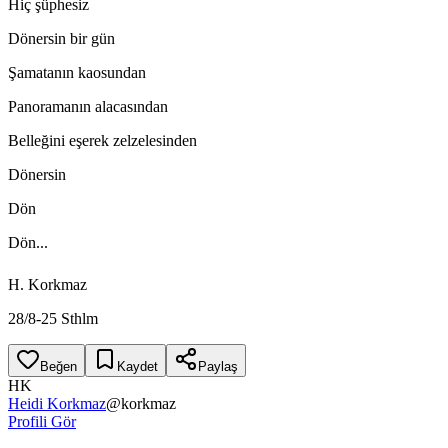
Hiç şüphesiz
Dönersin bir gün
Şamatanın kaosundan
Panoramanın alacasından
Belleğini eşerek zelzelesinden
Dönersin
Dön
Dön...
H. Korkmaz
28/8-25 Sthlm
Beğen
Kaydet
Paylaş
HK
Heidi Korkmaz
@
korkmaz
Profili Gör