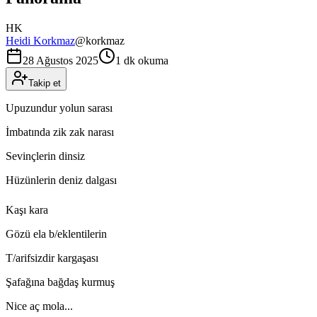
HK
Heidi Korkmaz
@
korkmaz
28 Ağustos 2025
1 dk okuma
Takip et
Upuzundur yolun sarası
İmbatında zik zak narası
Sevinçlerin dinsiz
Hüzünlerin deniz dalgası
Kaşı kara
Gözü ela b/eklentilerin
T/arifsizdir kargaşası
Şafağına bağdaş kurmuş
Nice aç mola...