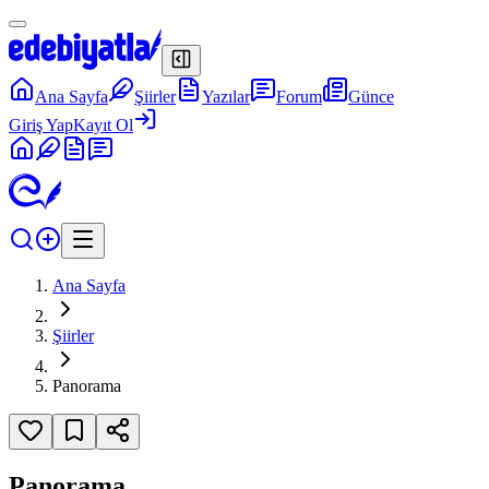
Ana Sayfa
Şiirler
Yazılar
Forum
Günce
Giriş Yap
Kayıt Ol
Ana Sayfa
Şiirler
Panorama
Panorama