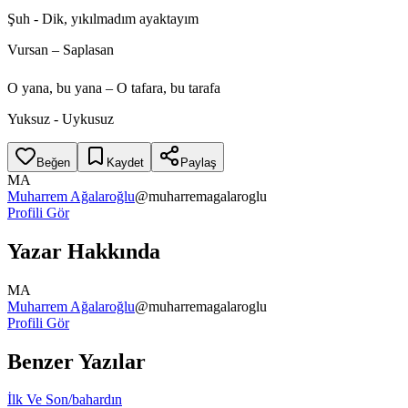
Şuh - Dik, yıkılmadım ayaktayım
Vursan – Saplasan
O yana, bu yana – O tafara, bu tarafa
Yuksuz - Uykusuz
Beğen
Kaydet
Paylaş
MA
Muharrem Ağalaroğlu
@
muharremagalaroglu
Profili Gör
Yazar Hakkında
MA
Muharrem Ağalaroğlu
@
muharremagalaroglu
Profili Gör
Benzer Yazılar
İlk Ve Son/bahardın