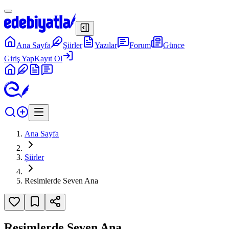
Ana Sayfa
Şiirler
Yazılar
Forum
Günce
Giriş Yap
Kayıt Ol
Ana Sayfa
Şiirler
Resimlerde Seven Ana
Resimlerde Seven Ana