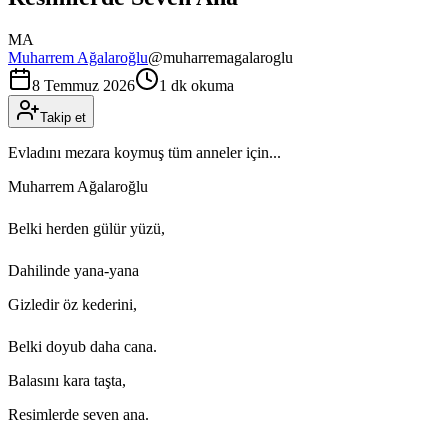
MA
Muharrem Ağalaroğlu
@
muharremagalaroglu
8 Temmuz 2026
1 dk okuma
Takip et
Evladını mezara koymuş tüm anneler için...
Muharrem Ağalaroğlu
Belki herden gülür yüzü,
Dahilinde yana-yana
Gizledir öz kederini,
Belki doyub daha cana.
Balasını kara taşta,
Resimlerde seven ana.