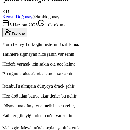
KD
Kemal Doğanay
@
kmldoganay
5 Haziran 2025
1 dk okuma
Takip et
Yürü behey Türkoğlu hedefin Kızıl Elma,
Tarihlere sığmayan nice şanın var senin.
Hedefe varmak için sakın ola geç kalma,
Bu uğurda akacak nice kanın var senin.
İstanbul'u almışsın dünyaya örnek şehir
Hep doğudan batıya akar derler bu nehir
Düşmanına dünyayı etmelisin sen zehir,
Fatihler gibi yiğit nice han'ın var senin.
Malazgirt Meydanı'nda açılan şanlı bayrak