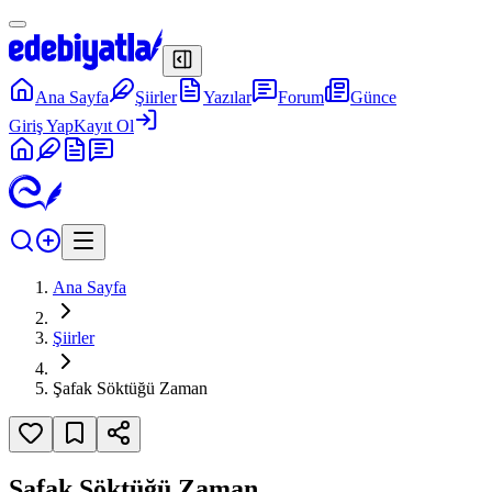
Ana Sayfa
Şiirler
Yazılar
Forum
Günce
Giriş Yap
Kayıt Ol
Ana Sayfa
Şiirler
Şafak Söktüğü Zaman
Şafak Söktüğü Zaman