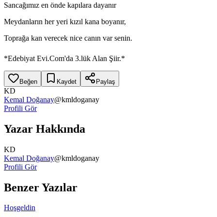
Sancağımız en önde kapılara dayanır
Meydanların her yeri kızıl kana boyanır,
Toprağa kan verecek nice canın var senin.
*Edebiyat Evi.Com'da 3.lük Alan Şiir.*
Beğen
Kaydet
Paylaş
KD
Kemal Doğanay
@
kmldoganay
Profili Gör
Yazar Hakkında
KD
Kemal Doğanay
@
kmldoganay
Profili Gör
Benzer Yazılar
Hoşgeldin