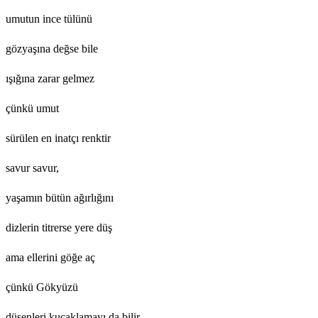
umutun ince tülünü
gözyaşına değse bile
ışığına zarar gelmez
çünkü umut
sürülen en inatçı renktir
savur savur,
yaşamın bütün ağırlığını
dizlerin titrerse yere düş
ama ellerini göğe aç
çünkü Gökyüzü
düşenleri kucaklamayı da bilir