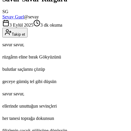
SG
Sevay Guel
@
sevay
3 Eylül 2025
3 dk okuma
Takip et
savur savur,
rüzgârın eline bırak Gökyüzünü
bulutlar saçlarını çözüp
geceye gümüş tel gibi düşsün
savur savur,
ellerinde unuttuğun sevinçleri
her tanesi toprağa dokunsun
filizlenip çocuk gülüşüne dönüşsün