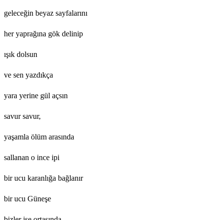
geleceğin beyaz sayfalarını
her yaprağına gök delinip
ışık dolsun
ve sen yazdıkça
yara yerine gül açsın
savur savur,
yaşamla ölüm arasında
sallanan o ince ipi
bir ucu karanlığa bağlanır
bir ucu Güneşe
bizler ise ortasında