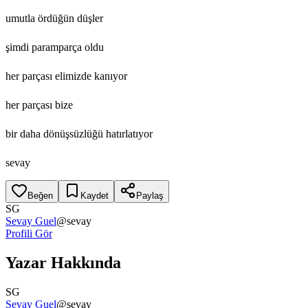
umutla ördüğün düşler
şimdi paramparça oldu
her parçası elimizde kanıyor
her parçası bize
bir daha dönüşsüzlüğü hatırlatıyor
sevay
Beğen
Kaydet
Paylaş
SG
Sevay Guel
@
sevay
Profili Gör
Yazar Hakkında
SG
Sevay Guel
@
sevay