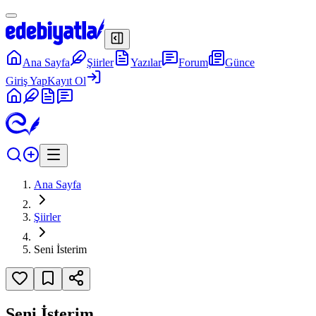
Ana Sayfa
Şiirler
Yazılar
Forum
Günce
Giriş Yap
Kayıt Ol
Ana Sayfa
Şiirler
Seni İsterim
Seni İsterim