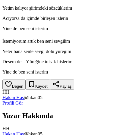
Yetim kalıyor şiirimdeki sözcüklerim
Acıyorsa da içimde birleşen izlerin
Yine de ben seni isterim
İstemiyorum artık ben seni sevgilim
Yeter bana senle sevgi dolu yüreğim
Desem de... Yüreğine tutsak hislerim
Yine de ben seni isterim
Beğen
Kaydet
Paylaş
HH
Hakan Has
@
hkan05
Profili Gör
Yazar Hakkında
HH
Hakan Has
@
hkan05