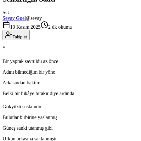
SG
Sevay Guel
@
sevay
10 Kasım 2025
2 dk okuma
Takip et
*
Bir yaprak savruldu az önce
Adını bilmediğim bir yöne
Arkasından baktım
Belki bir hikâye bırakır diye ardında
Gökyüzü suskundu
Bulutlar birbirine yaslanmış
Güneş sanki utanmış gibi
Ufkun arkasına saklanmıştı