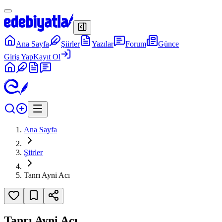
Ana Sayfa
Şiirler
Yazılar
Forum
Günce
Giriş Yap
Kayıt Ol
Ana Sayfa
Şiirler
Tanrı Ayni Acı
Tanrı Ayni Acı