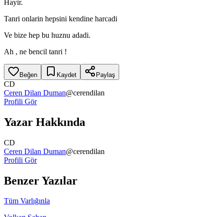
Hayir.
Tanri onlarin hepsini kendine harcadi
Ve bize hep bu huznu adadi.
Ah , ne bencil tanri !
Beğen
Kaydet
Paylaş
CD
Ceren Dilan Duman
@
cerendilan
Profili Gör
Yazar Hakkında
CD
Ceren Dilan Duman
@
cerendilan
Profili Gör
Benzer Yazılar
Tüm Varlığınla