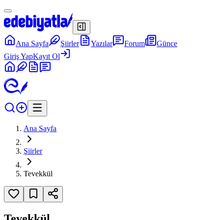
Ana Sayfa
Şiirler
Yazılar
Forum
Günce
Giriş Yap
Kayıt Ol
Ana Sayfa
Şiirler
Tevekkül
Tevekkül