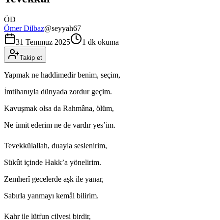
ÖD
Ömer Dilbaz
@
seyyah67
31 Temmuz 2025
1 dk okuma
Takip et
Yapmak ne haddimedir benim, seçim,
İmtihanıyla dünyada zordur geçim.
Kavuşmak olsa da Rahmâna, ölüm,
Ne ümit ederim ne de vardır yes’im.
Tevekkülallah, duayla seslenirim,
Sükût içinde Hakk’a yönelirim.
Zemherî gecelerde aşk ile yanar,
Sabırla yanmayı kemâl bilirim.
Kahr ile lütfun cilvesi birdir,