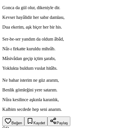
Gonca da gül olur, dikeniyle dir.
Kevser hayâlidir her sabır damlası,
Dua ekerim, aşk biçer her bir his.
Ser-be-ser yandım da oldum âbâd,
Nâr-ı firkatte kuruldu mihrâb.
Mâsivâdan geçip içtim şarabı,
Yoklukta buldum vuslat hitâbı.
Ne bahar isterim ne güz ararım,
Benlik gömleğini yere satarım.
Nûra kesilince aşkınla karanlık,
Kalbim secdede hep seni anarım.
Beğen
Kaydet
Paylaş