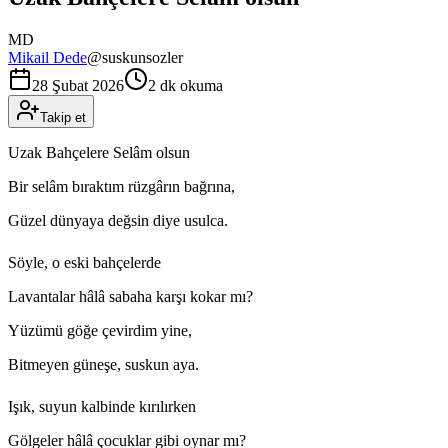
MD
Mikail Dede
@
suskunsozler
28 Şubat 2026
2 dk okuma
Takip et
Uzak Bahçelere Selâm olsun
Bir selâm bıraktım rüzgârın bağrına,
Güzel dünyaya değsin diye usulca.
Söyle, o eski bahçelerde
Lavantalar hâlâ sabaha karşı kokar mı?
Yüzümü göğe çevirdim yine,
Bitmeyen güneşe, suskun aya.
Işık, suyun kalbinde kırılırken
Gölgeler hâlâ çocuklar gibi oynar mı?