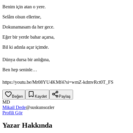
Benim için atan o yere.
Selâm olsun ellerine,
Dokunamasam da her gece.
Eğer bir yerde bahar açarsa,
Bil ki adınla açar içimde.
Dünya dursa bir anlığına,
Ben hep seninle…
https://youtu.be/Mr08YU4KMf4?si=wmZ-kdmvRct0T_FS
Beğen
Kaydet
Paylaş
MD
Mikail Dede
@
suskunsozler
Profili Gör
Yazar Hakkında