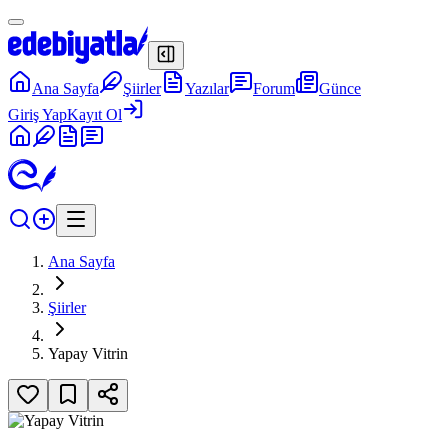
Ana Sayfa
Şiirler
Yazılar
Forum
Günce
Giriş Yap
Kayıt Ol
Ana Sayfa
Şiirler
Yapay Vitrin