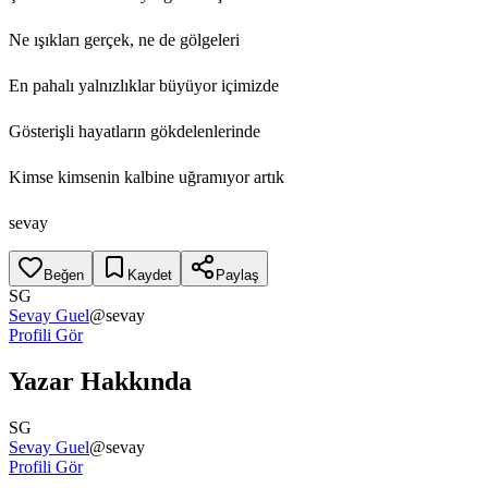
Ne ışıkları gerçek, ne de gölgeleri
En pahalı yalnızlıklar büyüyor içimizde
Gösterişli hayatların gökdelenlerinde
Kimse kimsenin kalbine uğramıyor artık
sevay
Beğen
Kaydet
Paylaş
SG
Sevay Guel
@
sevay
Profili Gör
Yazar Hakkında
SG
Sevay Guel
@
sevay
Profili Gör