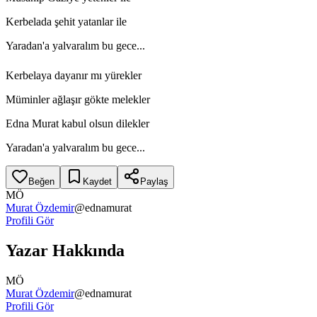
Kerbelada şehit yatanlar ile
Yaradan'a yalvaralım bu gece...
Kerbelaya dayanır mı yürekler
Müminler ağlaşır gökte melekler
Edna Murat kabul olsun dilekler
Yaradan'a yalvaralım bu gece...
Beğen
Kaydet
Paylaş
MÖ
Murat Özdemir
@
ednamurat
Profili Gör
Yazar Hakkında
MÖ
Murat Özdemir
@
ednamurat
Profili Gör