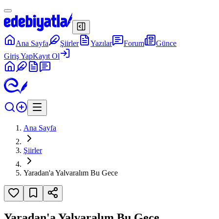
Ana Sayfa
Şiirler
Yazılar
Forum
Günce
Giriş Yap
Kayıt Ol
Ana Sayfa
Şiirler
Yaradan'a Yalvaralım Bu Gece
Yaradan'a Yalvaralım Bu Gece