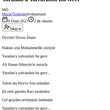
MÖ
Murat Özdemir
@
ednamurat
9 Ekim 2023
2 dk okuma
Takip et
Devriye Duvaz İmam
Haktan izin Muhammedîn sözüyle
Yaradan'a yalvaralım bu gece
Ali Hasan Hüseyin'in nazıyla
Yaradan'a yalvaralım bu gece...
Adem ata Havva Ana aslından
Şit nebi güruhu Raci neslinden
Gel geçelim nefsimizin faslından
Yaradan'a yalvaralım bu gece...