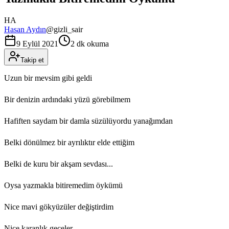
HA
Hasan Aydın
@
gizli_sair
9 Eylül 2021
2 dk okuma
Takip et
Uzun bir mevsim gibi geldi
Bir denizin ardındaki yüzü görebilmem
Hafiften saydam bir damla süzülüyordu yanağımdan
Belki dönülmez bir ayrılıktır elde ettiğim
Belki de kuru bir akşam sevdası...
Oysa yazmakla bitiremedim öykümü
Nice mavi gökyüzüler değiştirdim
Nice karanlık geceler...