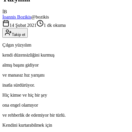
İB
İoannis Bozikis
@
bozikis
14 Şubat 2021
1 dk okuma
Takip et
Çılgın yüzyılım
kendi düzensizliğini kurmuş
almış başını gidiyor
ve manasız hız yarışını
inatla sürdürüyor.
Hiç kimse ve hiç bir şey
ona engel olamıyor
ve rehberlik de edemiyor bir türlü.
Kendini kurtarabilmek için