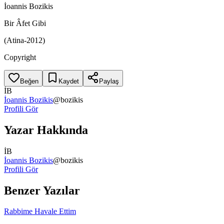
İoannis Bozikis
Bir Âfet Gibi
(Atina-2012)
Copyright
Beğen
Kaydet
Paylaş
İB
İoannis Bozikis
@
bozikis
Profili Gör
Yazar Hakkında
İB
İoannis Bozikis
@
bozikis
Profili Gör
Benzer Yazılar
Rabbime Havale Ettim