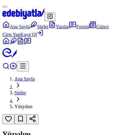
Ana Sayfa
Şiirler
Yazılar
Forum
Günce
Giriş Yap
Kayıt Ol
Ana Sayfa
Şiirler
Yüzyılım
Yüzyılım