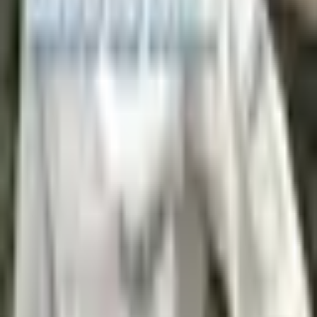
Felsefi Aşçı
Öykü
0
26 Kas 2024
Yiğitler ile İtler
Öykü
0
25 Kas 2024
Bu Havalar
Öykü
0
25 Kas 2024
Aysel Git Başımdan
Öykü
0
24 Kas 2024