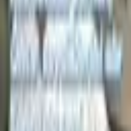
0
30 Kas 2024
Büyük Risk
Öykü
0
28 Kas 2024
Söz
Öykü
0
27 Kas 2024
Hürmet
Öykü
0
27 Kas 2024
Hayvan Sevgisi
Öykü
0
26 Kas 2024