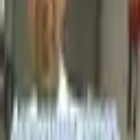
Öykü
0
21 Ara 2024
Harçlık
Öykü
0
6 Ara 2024
Kabak Tadı Veriyor
Öykü
0
2 Ara 2024
Günah İşleyebilirsiniz
Öykü
0
2 Ara 2024
Deli Evlenirse
Öykü