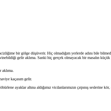
izliğime bir gölge düşüverir. Hiç olmadığım yerlerde adını bile bilmed
 sevinebildiği gelir aklıma. Sanki hiç gerçek olmayacak bir masalın küçük
r aklıma.
maviye kaçasım gelir.
bürlene ayaklar altına aldığımız vicdanlarımızın çırpınış seslerine kör,