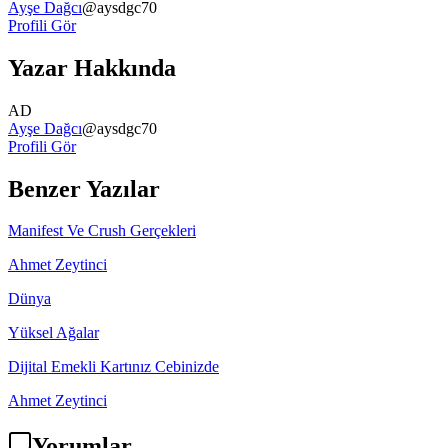
Ayşe Dağcı
@
aysdgc70
Profili Gör
Yazar Hakkında
AD
Ayşe Dağcı
@
aysdgc70
Profili Gör
Benzer Yazılar
Manifest Ve Crush Gerçekleri
Ahmet Zeytinci
Dünya
Yüksel Ağalar
Dijital Emekli Kartınız Cebinizde
Ahmet Zeytinci
Yorumlar