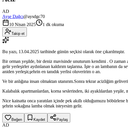
AD
Ayşe Dağcı
@
aysdgc70
10 Nisan 2025
1 dk okuma
Takip et
Bu yazı,
13.04.2025
tarihinde günün seçkisi olarak öne çıkarılmıştır.
Bir orman yeşilde, bir deniz mavisinde unuturum kendimi . O zaman ac
gelir yerleşirler aydınlanan kaldırım taşlarına. İşte o an lambanın da
aniden yerleşir,şehrin en tanıdık yerlisi oluveririm o an.
Ve bir anlığına insan olmaktan utanırım.Sonra tekrar acizliğim geliveri
Kalabalık apartmanlardan, korna seslerinden, iki ayaklılardan yeşile, 
Nice kainatta onca yaratılan içinde pek akıllı olduğumuzu böbürlene bö
şehrin sokağına lamba olmak isteyesim gelir.
Beğen
Kaydet
Paylaş
AD