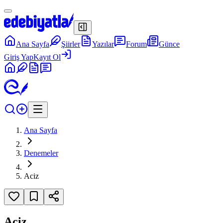
Ana Sayfa
Şiirler
Yazılar
Forum
Günce
Giriş Yap
Kayıt Ol
Ana Sayfa
Denemeler
Aciz
Aciz