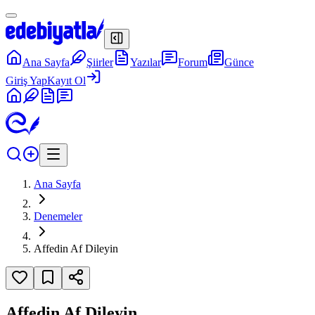
Ana Sayfa
Şiirler
Yazılar
Forum
Günce
Giriş Yap
Kayıt Ol
Ana Sayfa
Denemeler
Affedin Af Dileyin
Affedin Af Dileyin