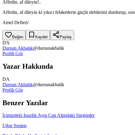
Affedin, af dileyin!..
Affedin, af dileyin ki yıkıcı felaketlerin güçlü debilerini durdurup, so
Amel Defteri/
Beğen
Kaydet
Paylaş
DA
Dursun Akbalık
@
dursunakbalik
Profili Gör
Yazar Hakkında
DA
Dursun Akbalık
@
dursunakbalik
Profili Gör
Benzer Yazılar
İçimizdeki Issızlık Aynı Çatı Altındaki Sürgünler
Uğur Şemen