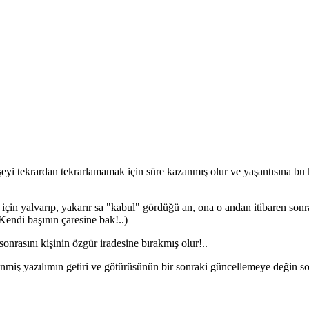
şeyi tekrardan tekrarlamamak için süre kazanmış olur ve yaşantısına bu
çin yalvarıp, yakarır sa "kabul" gördüğü an, ona o andan itibaren sonrak
( Kendi başının çaresine bak!..)
 sonrasını kişinin özgür iradesine bırakmış olur!..
lenmiş yazılımın getiri ve götürüsünün bir sonraki güncellemeye değin s