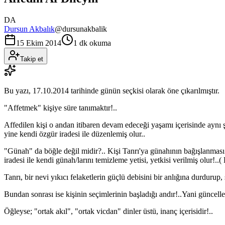
DA
Dursun Akbalık
@
dursunakbalik
15 Ekim 2014
1 dk okuma
Takip et
Bu yazı,
17.10.2014
tarihinde günün seçkisi olarak öne çıkarılmıştır.
"Affetmek" kişiye süre tanımaktır!..
Affedilen kişi o andan itibaren devam edeceği yaşamı içerisinde aynı 
yine kendi özgür iradesi ile düzenlemiş olur..
"Günah" da böğle değil midir?.. Kişi Tanrı'ya günahının bağışlanması i
iradesi ile kendi günah/larını temizleme yetisi, yetkisi verilmiş olur!..
Tanrı, bir nevi yıkıcı felaketlerin güçlü debisini bir anlığına durdurup,
Bundan sonrası ise kişinin seçimlerinin başladığı andır!..Yani güncel
Öğleyse; "ortak akıl", "ortak vicdan" dinler üstü, inanç içerisidir!..