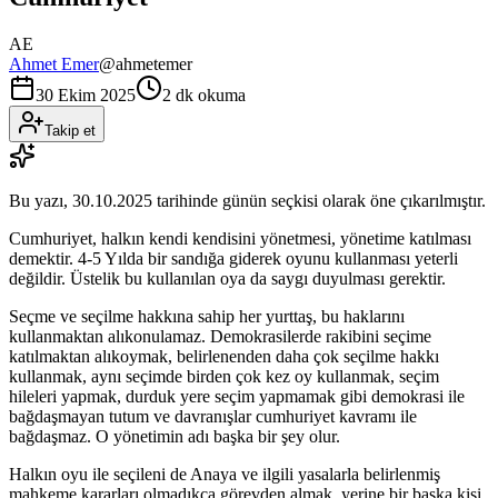
AE
Ahmet Emer
@
ahmetemer
30 Ekim 2025
2 dk okuma
Takip et
Bu yazı,
30.10.2025
tarihinde günün seçkisi olarak öne çıkarılmıştır.
Cumhuriyet, halkın kendi kendisini yönetmesi, yönetime katılması
demektir. 4-5 Yılda bir sandığa giderek oyunu kullanması yeterli
değildir. Üstelik bu kullanılan oya da saygı duyulması gerektir.
Seçme ve seçilme hakkına sahip her yurttaş, bu haklarını
kullanmaktan alıkonulamaz. Demokrasilerde rakibini seçime
katılmaktan alıkoymak, belirlenenden daha çok seçilme hakkı
kullanmak, aynı seçimde birden çok kez oy kullanmak, seçim
hileleri yapmak, durduk yere seçim yapmamak gibi demokrasi ile
bağdaşmayan tutum ve davranışlar cumhuriyet kavramı ile
bağdaşmaz. O yönetimin adı başka bir şey olur.
Halkın oyu ile seçileni de Anaya ve ilgili yasalarla belirlenmiş
mahkeme kararları olmadıkça görevden almak, yerine bir başka kişi