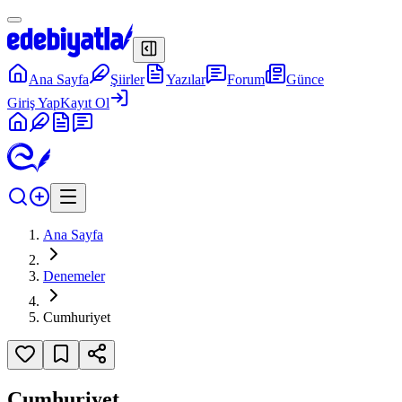
Ana Sayfa
Şiirler
Yazılar
Forum
Günce
Giriş Yap
Kayıt Ol
Ana Sayfa
Denemeler
Cumhuriyet
Cumhuriyet