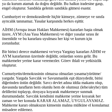
ya da kurum atamak da doğru değildir. Bu halkın iradesine gasp,
engel oluşturur. Sandıkla gelenin sandıkla gitmesi esastır.
Cumhuriyet ve demokrasilerde hiçbir kimseye, zümreye ve sınıfa
ayrıcalık tanınamaz. Yasalar karşısında herkes eşittir.
AİHM (Avrupa insan Hakları Mahkemesi) kararları başta olmak
üzere, AYM (Ana Yasa Mahkemesi) ve diğer yasalar sırası ile
önemlidir ve bu kararlara uyulması her kişi ve kurum için
zorunludur.
Bir birinci derece mahkemesi ve/veya Yargıtay kararları AİHM ve
AYM kararlarının üzerinde değildir, onlardan sonra gelir. Bu
mahkemeler yerine karar veremezler. Görev ihlali ve yetkisizlik
oluşturur.
Cumuriyetin/demokrasinin olmazsa olmazları yasama/yürütme/
yargıdır. Yargıda Savcılık ve Savunmanlık eşit düzeydedir, birisi
diğerinden üstün değildir. Savcı devlet adına iddia makamı olup,
davasında tarafların hem olumlu hem de olumsuz (lehe/aleyhe) tüm
delillerini toplayıp, dosyaya koyarak mahkemeye sunmak
durumundadır. Savcılık kendisini mahkeme yerine koyarak her
zaman ve her konuda KARAR ALAMAZ, UYGULAYAMAZ.
Mahkeme kararı olmaksızın kimsenin malına mülküne el konulamaz
müsadere edilemez.