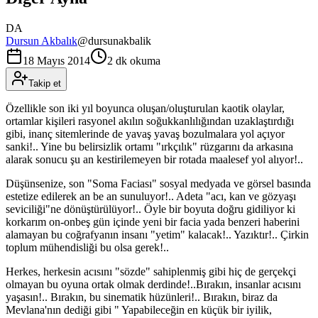
DA
Dursun Akbalık
@
dursunakbalik
18 Mayıs 2014
2 dk okuma
Takip et
Özellikle son iki yıl boyunca oluşan/oluşturulan kaotik olaylar,
ortamlar kişileri rasyonel akılın soğukkanlılığından uzaklaştırdığı
gibi, inanç sitemlerinde de yavaş yavaş bozulmalara yol açıyor
sanki!.. Yine bu belirsizlik ortamı "ırkçılık" rüzgarını da arkasına
alarak sonucu şu an kestirilemeyen bir rotada maalesef yol alıyor!..
Düşünsenize, son "Soma Faciası" sosyal medyada ve görsel basında
estetize edilerek an be an sunuluyor!.. Adeta "acı, kan ve gözyaşı
seviciliği"ne dönüştürülüyor!.. Öyle bir boyuta doğru gidiliyor ki
korkarım on-onbeş gün içinde yeni bir facia yada benzeri haberini
alamayan bu coğrafyanın insanı "yetim" kalacak!.. Yazıktır!.. Çirkin
toplum mühendisliği bu olsa gerek!..
Herkes, herkesin acısını "sözde" sahiplenmiş gibi hiç de gerçekçi
olmayan bu oyuna ortak olmak derdinde!..Bırakın, insanlar acısını
yaşasın!.. Bırakın, bu sinematik hüzünleri!.. Bırakın, biraz da
Mevlana'nın dediği gibi " Yapabileceğin en küçük bir iyilik,