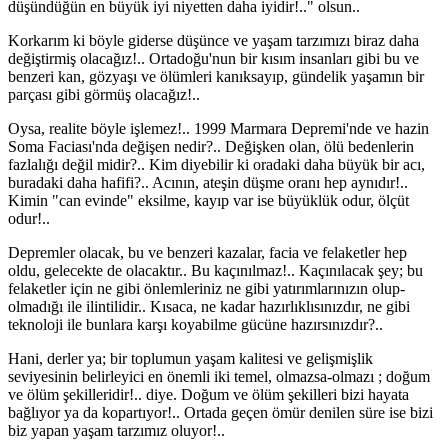
düşündüğün en büyük iyi niyetten daha iyidir!.." olsun..
Korkarım ki böyle giderse düşünce ve yaşam tarzımızı biraz daha
değiştirmiş olacağız!.. Ortadoğu'nun bir kısım insanları gibi bu ve
benzeri kan, gözyaşı ve ölümleri kanıksayıp, gündelik yaşamın bir
parçası gibi görmüş olacağız!..
Oysa, realite böyle işlemez!.. 1999 Marmara Depremi'nde ve hazin
Soma Faciası'nda değişen nedir?.. Değişken olan, ölü bedenlerin
fazlalığı değil midir?.. Kim diyebilir ki oradaki daha büyük bir acı,
buradaki daha hafifi?.. Acının, ateşin düşme oranı hep aynıdır!..
Kimin "can evinde" eksilme, kayıp var ise büyüklük odur, ölçüt
odur!..
Depremler olacak, bu ve benzeri kazalar, facia ve felaketler hep
oldu, gelecekte de olacaktır.. Bu kaçınılmaz!.. Kaçınılacak şey; bu
felaketler için ne gibi önlemleriniz ne gibi yatırımlarınızın olup-
olmadığı ile ilintilidir.. Kısaca, ne kadar hazırlıklısınızdır, ne gibi
teknoloji ile bunlara karşı koyabilme gücüne hazırsınızdır?..
Hani, derler ya; bir toplumun yaşam kalitesi ve gelişmişlik
seviyesinin belirleyici en önemli iki temel, olmazsa-olmazı ; doğum
ve ölüm şekilleridir!.. diye. Doğum ve ölüm şekilleri bizi hayata
bağlıyor ya da kopartıyor!.. Ortada geçen ömür denilen süre ise bizi
biz yapan yaşam tarzımız oluyor!..