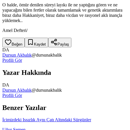
O halde, ömür denilen süreyi layıkı ile ne yaptığını gören ve ne
yapacağını bilen fertler olarak tamamlamak ve genetik aktarımlara
biraz daha Hakkaniyet, biraz daha vicdan ve rasyonel aklı inançla
yüklemek..
Amel Defteri/
Beğen
Kaydet
Paylaş
DA
Dursun Akbalık
@
dursunakbalik
Profili Gör
Yazar Hakkında
DA
Dursun Akbalık
@
dursunakbalik
Profili Gör
Benzer Yazılar
İçimizdeki Issızlık Aynı Çatı Altındaki Sürgünler
Uğur Şemen