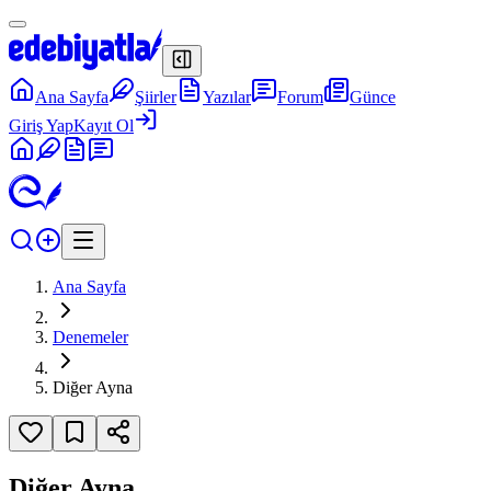
Ana Sayfa
Şiirler
Yazılar
Forum
Günce
Giriş Yap
Kayıt Ol
Ana Sayfa
Denemeler
Diğer Ayna
Diğer Ayna