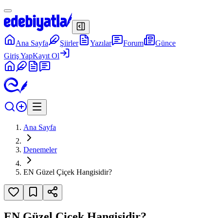
Ana Sayfa
Şiirler
Yazılar
Forum
Günce
Giriş Yap
Kayıt Ol
Ana Sayfa
Denemeler
EN Güzel Çiçek Hangisidir?
EN Güzel Çiçek Hangisidir?