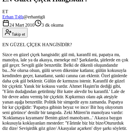
ET
Erhan Tığlı
@
erhantigli
24 Mart 2010
3 dk okuma
Takip et
EN GÜZEL ÇİÇEK HANGİSİDİR?
Sizce en güzel çiçek hangisidir; gül mü, karanfil mi, papatya mı,
manolya, lale ya da akasya, menekşe mi? Şarkılarda, şiirlerde en çok
gül geçer. Sevgili güle benzetilir. Belki de dikenli oluşundandır
bu...Ne olursa olsun, gülü seven dikenine katlanır, gülün kokusuyla
kendinden geçer, kanatlanır, sanki canına can eklenir. Özel günlerde
daha çok gül beklenir. Gülün de kırmızısı istenir. Karanfil de güzel
bir çiçektir. Yanık bir kokusu vardır. Ahmet Haşim'in dediği gibi,
'Yârin dudağından getirilmiş/ Bir katre alevdir bu karanfil.' Lale de
bir devre adını vermiş bir çiçektir. Kıpkırmızı olanı aşk ateşiyle
yanan aşığa benzetilir. Politik bir simgedir aynı zamanda. Papatya
bir kır çiçeğidir: 'Papatya gibisin beyaz ve ince/ Bir hoş oluyorum
seni görünce' denilir bir tangoda. Zeki Müren'in manolyası vardır:
'Koklamaya kıyamam/ Benim güzel manolyam...' Akasya baygın
kokusuyla koklayanları mesteder: 'Yârimle biz biz bize/Otururduk
diz dize/ Sevişirdik göz göze/ Akasyalar açarken' diye şarkı söyletir.