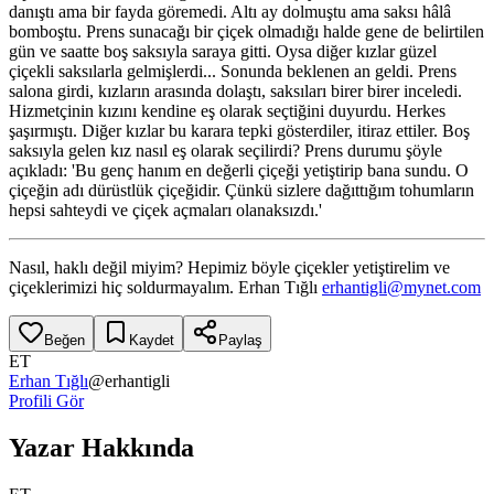
danıştı ama bir fayda göremedi. Altı ay dolmuştu ama saksı hâlâ
bomboştu. Prens sunacağı bir çiçek olmadığı halde gene de belirtilen
gün ve saatte boş saksıyla saraya gitti. Oysa diğer kızlar güzel
çiçekli saksılarla gelmişlerdi... Sonunda beklenen an geldi. Prens
salona girdi, kızların arasında dolaştı, saksıları birer birer inceledi.
Hizmetçinin kızını kendine eş olarak seçtiğini duyurdu. Herkes
şaşırmıştı. Diğer kızlar bu karara tepki gösterdiler, itiraz ettiler. Boş
saksıyla gelen kız nasıl eş olarak seçilirdi? Prens durumu şöyle
açıkladı: 'Bu genç hanım en değerli çiçeği yetiştirip bana sundu. O
çiçeğin adı dürüstlük çiçeğidir. Çünkü sizlere dağıttığım tohumların
hepsi sahteydi ve çiçek açmaları olanaksızdı.'
Nasıl, haklı değil miyim? Hepimiz böyle çiçekler yetiştirelim ve
çiçeklerimizi hiç soldurmayalım. Erhan Tığlı
erhantigli@mynet.com
Beğen
Kaydet
Paylaş
ET
Erhan Tığlı
@
erhantigli
Profili Gör
Yazar Hakkında