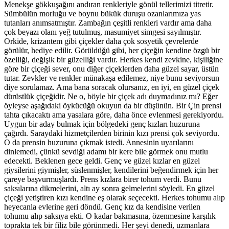
Menekşe gökkuşağını andıran renkleriyle gönül tellerimizi titretir.
Sümbülün morluğu ve boynu bükük duruşu ozanlarımıza yas
tutanları anımsatmıştır. Zambağın çeşitli renkleri vardır ama daha
çok beyazı olanı yeğ tutulmuş, masumiyet simgesi sayılmıştır.
Orkide, krizantem gibi çiçekler daha çok sosyetik çevrelerde
görülür, hediye edilir. Görüldüğü gibi, her çiçeğin kendine özgü bir
özelliği, değişik bir güzelliği vardır. Herkes kendi zevkine, kişiliğine
göre bir çiçeği sever, onu diğer çiçeklerden daha güzel sayar, üstün
tutar. Zevkler ve renkler münakaşa edilemez, niye bunu seviyorsun
diye sorulamaz. Ama bana soracak olursanız, en iyi, en güzel çiçek
dürüstlük çiçeğidir. Ne o, böyle bir çiçek adı duymadınız mı? Eğer
öyleyse aşağıdaki öykücüğü okuyun da bir düşünün. Bir Çin prensi
tahta çıkacaktı ama yasalara göre, daha önce evlenmesi gerekiyordu.
Uygun bir aday bulmak için bölgedeki genç kızları huzuruna
çağırdı. Saraydaki hizmetçilerden birinin kızı prensi çok seviyordu.
O da prensin huzuruna çıkmak istedi. Annesinin uyarılarını
dinlemedi, çünkü sevdiği adamı bir kere bile görmek onu mutlu
edecekti. Beklenen gece geldi. Genç ve güzel kızlar en güzel
giysilerini giymişler, süslenmişler, kendilerini beğendirmek için her
çareye başvurmuşlardı. Prens kızlara birer tohum verdi. Bunu
saksılarına dikmelerini, altı ay sonra gelmelerini söyledi. En güzel
çiçeği yetiştiren kızı kendine eş olarak seçecekti. Herkes tohumu alıp
heyecanla evlerine geri döndü. Genç kız da kendisine verilen
tohumu alıp saksıya ekti. O kadar bakmasına, özenmesine karşılık
toprakta tek bir filiz bile görünmedi. Her şeyi denedi, uzmanlara