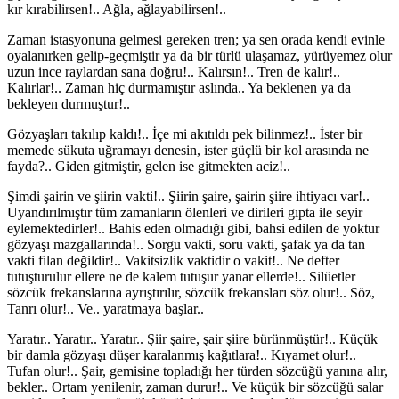
kır kırabilirsen!.. Ağla, ağlayabilirsen!..
Zaman istasyonuna gelmesi gereken tren; ya sen orada kendi evinle
oyalanırken gelip-geçmiştir ya da bir türlü ulaşamaz, yürüyemez olur
uzun ince raylardan sana doğru!.. Kalırsın!.. Tren de kalır!..
Kalırlar!.. Zaman hiç durmamıştır aslında.. Ya beklenen ya da
bekleyen durmuştur!..
Gözyaşları takılıp kaldı!.. İçe mi akıtıldı pek bilinmez!.. İster bir
memede sükuta uğramayı denesin, ister güçlü bir kol arasında ne
fayda?.. Giden gitmiştir, gelen ise gitmekten aciz!..
Şimdi şairin ve şiirin vakti!.. Şiirin şaire, şairin şiire ihtiyacı var!..
Uyandırılmıştır tüm zamanların ölenleri ve dirileri gıpta ile seyir
eylemektedirler!.. Bahis eden olmadığı gibi, bahsi edilen de yoktur
gözyaşı mazgallarında!.. Sorgu vakti, soru vakti, şafak ya da tan
vakti filan değildir!.. Vakitsizlik vaktidir o vakit!.. Ne defter
tutuşturulur ellere ne de kalem tutuşur yanar ellerde!.. Silüetler
sözcük frekanslarına ayrıştırılır, sözcük frekansları söz olur!.. Söz,
Tanrı olur!.. Ve.. yaratmaya başlar..
Yaratır.. Yaratır.. Yaratır.. Şiir şaire, şair şiire bürünmüştür!.. Küçük
bir damla gözyaşı düşer karalanmış kağıtlara!.. Kıyamet olur!..
Tufan olur!.. Şair, gemisine topladığı her türden sözcüğü yanına alır,
bekler.. Ortam yenilenir, zaman durur!.. Ve küçük bir sözcüğü salar