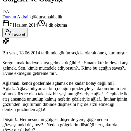
DA
Dursun Akbalık
@
dursunakbalik
7 Haziran 2014
4 dk okuma
Takip et
Bu yazı,
18.06.2014
tarihinde günün seçkisi olarak öne çıkarılmıştır.
Sorgulamak iradeye karşı gelmek değildir!.. Sınamaktır iradeye karşı
gelmek. Sen, kimle mücadele ediyorsun?.. Kime bu açtığın savaş?..
Evine ekmeğini getirenle mi?..
Ağlamak, kendi gözlerinle ağlamak ne kadar kolay değil mi?..
Ağla!.. Ağlayabiliyorsan bir çocuğun gözleriyle ya da ömrünün feri
sönmek üzere olan takatsiz bir yaşlının gözleriyle ağla!.. Cephede iki
ateş arasında unutulup kalmış neferin gözleriyle ağla!.. İntihar ipinin
gözünden, uçurumun dibinde düşmesini hiç de arzu etmediği
denizin gözünden ağla!..
Düşün!.. Her nesnenin gölgesi düşer de yere, göğe neden
gözyaşınınki düşmez?.. Neden gölgelerin düştüğü her çukurda
gözyaşı aslı kalır?..