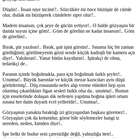
Düşün!.. İnsan niye incinir?.. Sözcükler mi önce büzüşür de cümle
olur, dudak mı büzüşerek cümlelere siper olur?..
Madem insansın, çok şeye de gücün yetiyor!.. O halde gözyaşını bir
damla suyun içine göm!.. Göm de görelim ne kadar insansın!.. Göm
de görelim!..
Bırak, şiir yazılsın!.. Bırak, şair işini görsün!.. Sınama hiç bir zaman
gördüğünü; görülmeyenin gözü sende küçük kadrajlı bir kamera açtı
diye!.. Yakılırsın!.. Yanar bütün kayıtların!.. İştirakçi de olma,
tedarikçi de..
Paranın içinde boğulmakla, para için boğulmak farklı şeyler!..
Unutma!.. Büyük baronlar ve küçük mezar kazıcıları aynı düşü
görürlermiş!.. Düş esnasında nefes alıp verme ritimleri hep aynı
olurmuş çıkardıkları figan sesleri farklı olsa da.. unutma!.. Bunun
için enselerinde dolaşan ılık nefesten yapılma boğma ipleri ortam
ısısına her daim duyarlı ecel yelleridir!.. Unutma!..
Gözyaşının yanakta bıraktığı izi gözyaşından başkası göremez!..
Gözyaşları çok da ketumdur, görse bile söylemezler hangi iz
nereden, neden, kimden diye!..
İşte belki de budur seni çaresizliğe değil, yalnızlığa iten!..