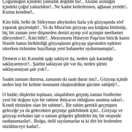
Çoğunluğun içindeki yalnızlık değildir bu!.. Aksine azınlığın
içindeki çoğul yalnızlıktır!.. Ne kadar kederlensen, ağlasan yeridir!..
Kızma kendine!..
Kim bilir, belki de Süleyman altıyüzden fazla yılı gözyaşında sörf
yaparak geçirmiştir!.. Ya da Musa'nın gözyaşı asa kılığına bürünüp,
hiç bir zaman yere düşmeden denizi ayırıp yol açmıştır merhamet
dileyenlere?.. Kim bilir?. .Mezomorta Hüseyin Paşa'nın biricik karısı
Hanife hatun biriktirdiği gözyaşlarını gözyaşı şişesinden eşiklere
sürerken özlemine hayıflanıp yeni bahaneler uydurmamıştır!..
Demem o ki; Karanlık ışığı saklıyor da, neden ışık karanlığı
saklayamıyor?.. Şairini saklayan şiir var da, neden şiirini
saklayamayan şair yok?..
Saatin zamanı durursa, zamanın da saati durur mu?.. Gözyaşı içinde
neden hep bir kelime tusunami oluşturabilme gücüne sahiptir?..
O halde; düşlerini toplasan, ulaşabilsen geçmiş zaman fosillerine
yeni bir doğum için bir rahime ihtiyacın olduğunu unutma sakın!..
Kendi türünden olan bir rahime!.. Bir rahim gerekli geçmişten
geleceğe ya da gelecekten geçmişe gidebilmek için!.. Gözyaşı ve
gözyaşı torbaları işte o zaman gölgeler gibidirler hiç bir otopside
rastlanamazlar!.. Bulgu, delil sayılamazlar ta ki diri bir bedenden
süzülünceye kadar!..