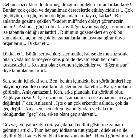
Cebine sözcükleri doldurmuş, düzgün cümleleri kuranlardan kork!..
Bunlar, çok çekici ve dayanılmaz derecelerde etkileyicidirler!.. Çok
güçlüyüm, en güçlüyüm dediğin anlarda ortaya çıkarlar!.. Bu
anlarında gözüne çekilen "kudret mili"nden dolayı göremezsin
onları!.. Aslında, güçlü olmak ;zayıflığın tavan yaptığı, korunmanın
ise tabanda olduğu anlardır!.. Ruhunun gözenekleri en çok bu
zamanlarda açılır, en çok bu zamanlarda mutasyona uğrar duyu
organların!.. Dikkat et!..
Dikkat et!.. Bütün serüvenler; ister mutlu, isterse de mutsuz sonla
bitsin yada hiç bitmeyecekmiş gibi de devam etsin her daim
kusursuzdur!.. Kusurlu olan; oyunun içindekiler ve "diğer unsur"
diye tanımlananlardır!..
Sen, senin içindeki sen. Ben, benim içimdeki ben görünümleri hep
olayın içerisindeki unsurların düşlerinden ibarettir!.. Kah, zumlanır
görürsün. Anlayamazsın!. Kah, arka plandaki flu görüntü olur.
Algılayamazsın!.. İşte o zaman; "zamanın sırrı ile aynanın sırrı aynı
değilmiş!.." der. Anlarsın!.. İşte o an çok erkendir aslında, çok da
geç değil!.. Ama sen, sen erken uyandığından ve hala diri
olduğundan "geç" der, erken olanı geç anlarsın!..
Gözyaşı ve yalnızlığın ortaya çıkma, kendini gösterme zamanı
gelmiştir artık!.. Tüm her şey iddiasına tutuştuğun, dilek etleri ile
giydirdiğin Lades Kemiği'ni kırma zamanıdır!.. Haydi göreyim seni,