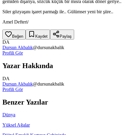
gemiden dışarıya, sözcük küçük bir mısra olarak döner geriye..
Siler gözyaşını işaret parmağı ile.. Gülümser yeni bir şiire..
Amel Defteri/
Beğen
Kaydet
Paylaş
DA
Dursun Akbalık
@
dursunakbalik
Profili Gör
Yazar Hakkında
DA
Dursun Akbalık
@
dursunakbalik
Profili Gör
Benzer Yazılar
Dünya
Yüksel Ağalar