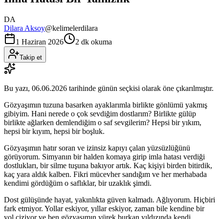
DA
Dilara Aksoy
@
kelimelerdilara
1 Haziran 2026
2 dk okuma
Takip et
Bu yazı,
06.06.2026
tarihinde günün seçkisi olarak öne çıkarılmıştır.
Gözyaşımın tuzuna basarken ayaklarımla birlikte gönlümü yakmış
gibiyim. Hani nerede o çok sevdiğim dostlarım? Birlikte gülüp
birlikte ağlarken demlendiğim o saf sevgilerim? Hepsi bir yıkım,
hepsi bir kıyım, hepsi bir boşluk.
Gözyaşımın hatır soran ve izinsiz kapıyı çalan yüzsüzlüğünü
görüyorum. Simyanın bir halden komaya girip imla hatası verdiği
dostlukları, bir silme tuşuna bakıyor artık. Kaç kişiyi birden bitirdik,
kaç yara aldık kalben. Fikri mücevher sandığım ve her merhabada
kendimi gördüğüm o saflıklar, bir uzaklık şimdi.
Dost gülüşünde hayat, yakınlıkta güven kalmadı. Ağlıyorum. Hiçbiri
fark etmiyor. Yollar eskiyor, yıllar eskiyor, zaman bile kendine bir
yol çiziyor ve ben gözyaşımın yürek burkan yıldızında kendi