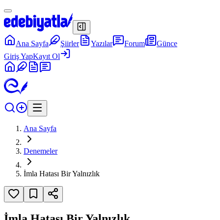
Ana Sayfa
Şiirler
Yazılar
Forum
Günce
Giriş Yap
Kayıt Ol
Ana Sayfa
Denemeler
İmla Hatası Bir Yalnızlık
İmla Hatası Bir Yalnızlık