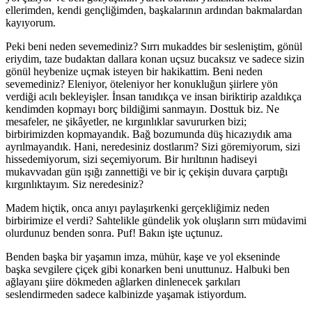
ellerimden, kendi gençliğimden, başkalarının ardından bakmalardan
kayıyorum.
Peki beni neden sevemediniz? Sırrı mukaddes bir sesleniştim, gönül
eriydim, taze budaktan dallara konan uçsuz bucaksız ve sadece sizin
gönül heybenize uçmak isteyen bir hakikattim. Beni neden
sevemediniz? Eleniyor, öteleniyor her konukluğun şiirlere yön
verdiği acılı bekleyişler. İnsan tanıdıkça ve insan biriktirip azaldıkça
kendimden kopmayı borç bildiğimi sanmayın. Dosttuk biz. Ne
mesafeler, ne şikâyetler, ne kırgınlıklar savururken bizi;
birbirimizden kopmayandık. Bağ bozumunda düş hicazıydık ama
ayrılmayandık. Hani, neredesiniz dostlarım? Sizi göremiyorum, sizi
hissedemiyorum, sizi seçemiyorum. Bir hırıltının hadiseyi
mukavvadan gün ışığı zannettiği ve bir iç çekişin duvara çarptığı
kırgınlıktayım. Siz neredesiniz?
Madem hiçtik, onca anıyı paylaşırkenki gerçekliğimiz neden
birbirimize el verdi? Sahtelikle gündelik yok oluşların sırrı müdavimi
olurdunuz benden sonra. Puf! Bakın işte uçtunuz.
Benden başka bir yaşamın imza, mühür, kaşe ve yol ekseninde
başka sevgilere çiçek gibi konarken beni unuttunuz. Halbuki ben
ağlayanı şiire dökmeden ağlarken dinlenecek şarkıları
seslendirmeden sadece kalbinizde yaşamak istiyordum.