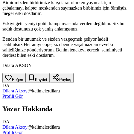
Birbirimizden birbirimize karşı taraf olurken yaşamak için
çabalamayı kalpte; meskenden saymazken birbirimiz için ölmüşüz
meğer eski dostlarım.
Eskiyi getir yeniyi götür kampanyasında verilen değildim. Siz bu
sadık dostunuzu çok yanlış anlamışsınız.
Benden bir unutmak ve sizden vazgeçmek geliyor.İadeli
taahhütsüz.Her anıyı çöpe, sizi bende yaşatmazdan evvelki
sahteliğinize gönderiyorum. Benim tenekeyi gerçek, samimiyeti
derdest bilen eski dostlarım.
Dilara AKSOY
Beğen
Kaydet
Paylaş
DA
Dilara Aksoy
@
kelimelerdilara
Profili Gör
Yazar Hakkında
DA
Dilara Aksoy
@
kelimelerdilara
Profili Gör