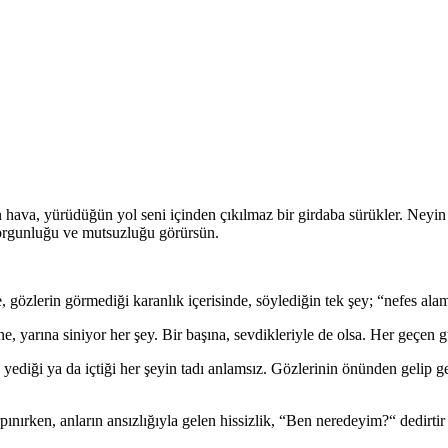
 hava, yürüdüğün yol seni içinden çıkılmaz bir girdaba sürükler. Neyin
orgunluğu ve mutsuzluğu görürsün.
, gözlerin görmediği karanlık içerisinde, söylediğin tek şey; “nefes ala
e, yarına siniyor her şey. Bir başına, sevdikleriyle de olsa. Her geçen 
diği ya da içtiği her şeyin tadı anlamsız. Gözlerinin önünden gelip ge
nırken, anların ansızlığıyla gelen hissizlik, “Ben neredeyim?“ dedirtir