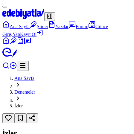
Ana Sayfa
Şiirler
Yazılar
Forum
Günce
Giriş Yap
Kayıt Ol
Ana Sayfa
Denemeler
İzler
İzler