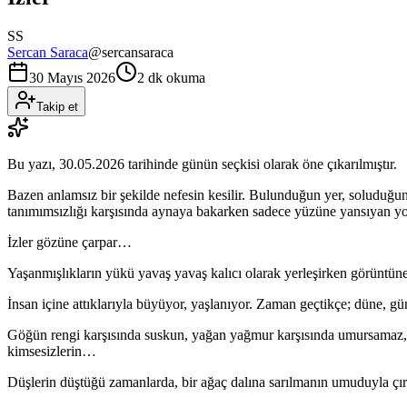
SS
Sercan Saraca
@
sercansaraca
30 Mayıs 2026
2 dk okuma
Takip et
Bu yazı,
30.05.2026
tarihinde günün seçkisi olarak öne çıkarılmıştır.
Bazen anlamsız bir şekilde nefesin kesilir. Bulunduğun yer, soluduğun
tanımımsızlığı karşısında aynaya bakarken sadece yüzüne yansıyan y
İzler gözüne çarpar…
Yaşanmışlıkların yükü yavaş yavaş kalıcı olarak yerleşirken görüntüne
İnsan içine attıklarıyla büyüyor, yaşlanıyor. Zaman geçtikçe; düne, gün
Göğün rengi karşısında suskun, yağan yağmur karşısında umursamaz, ye
kimsesizlerin…
Düşlerin düştüğü zamanlarda, bir ağaç dalına sarılmanın umuduyla çırpı