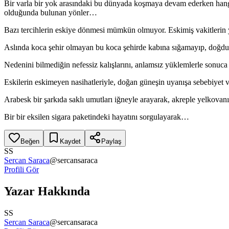
Bir varla bir yok arasındaki bu dünyada koşmaya devam ederken hangi
olduğunda bulunan yönler…
Bazı tercihlerin eskiye dönmesi mümkün olmuyor. Eskimiş vakitlerin y
Aslında koca şehir olmayan bu koca şehirde kabına sığamayıp, doğdu
Nedenini bilmediğin nefessiz kalışlarını, anlamsız yüklemlerle sonuca 
Eskilerin eskimeyen nasihatleriyle, doğan güneşin uyanışa sebebiyet 
Arabesk bir şarkıda saklı umutları iğneyle arayarak, akreple yelkovanı
Bir bir eksilen sigara paketindeki hayatını sorgulayarak…
Beğen
Kaydet
Paylaş
SS
Sercan Saraca
@
sercansaraca
Profili Gör
Yazar Hakkında
SS
Sercan Saraca
@
sercansaraca