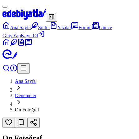
Ana Sayfa
Şiirler
Yazılar
Forum
Günce
Giriş Yap
Kayıt Ol
Ana Sayfa
Denemeler
On Fotoğraf
On Fotoğraf