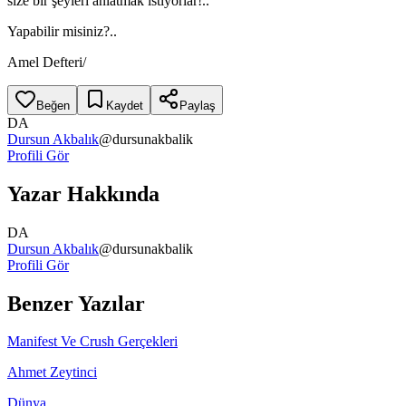
size bir şeyleri anlatmak istiyorlar!..
Yapabilir misiniz?..
Amel Defteri/
Beğen
Kaydet
Paylaş
DA
Dursun Akbalık
@
dursunakbalik
Profili Gör
Yazar Hakkında
DA
Dursun Akbalık
@
dursunakbalik
Profili Gör
Benzer Yazılar
Manifest Ve Crush Gerçekleri
Ahmet Zeytinci
Dünya