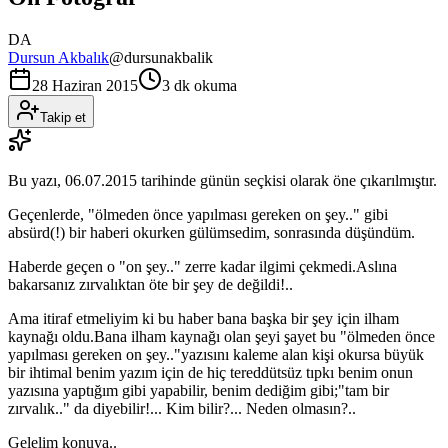
DA
Dursun Akbalık
@
dursunakbalik
28 Haziran 2015
3 dk okuma
Takip et
Bu yazı,
06.07.2015
tarihinde günün seçkisi olarak öne çıkarılmıştır.
Geçenlerde, "ölmeden önce yapılması gereken on şey.." gibi
absürd(!) bir haberi okurken gülümsedim, sonrasında düşündüm.
Haberde geçen o "on şey.." zerre kadar ilgimi çekmedi.Aslına
bakarsanız zırvalıktan öte bir şey de değildi!..
Ama itiraf etmeliyim ki bu haber bana başka bir şey için ilham
kaynağı oldu.Bana ilham kaynağı olan şeyi şayet bu "ölmeden önce
yapılması gereken on şey.."yazısını kaleme alan kişi okursa büyük
bir ihtimal benim yazım için de hiç tereddütsüz tıpkı benim onun
yazısına yaptığım gibi yapabilir, benim dediğim gibi;"tam bir
zırvalık.." da diyebilir!... Kim bilir?... Neden olmasın?..
Gelelim konuya..