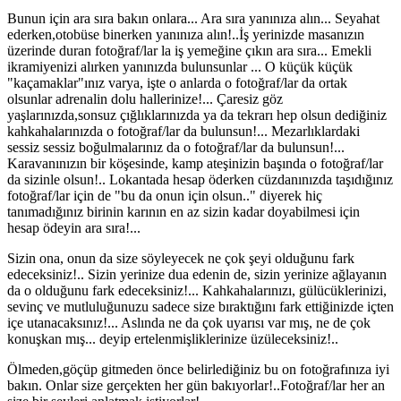
Bunun için ara sıra bakın onlara... Ara sıra yanınıza alın... Seyahat
ederken,otobüse binerken yanınıza alın!..İş yerinizde masanızın
üzerinde duran fotoğraf/lar la iş yemeğine çıkın ara sıra... Emekli
ikramiyenizi alırken yanınızda bulunsunlar ... O küçük küçük
"kaçamaklar"ınız varya, işte o anlarda o fotoğraf/lar da ortak
olsunlar adrenalin dolu hallerinize!... Çaresiz göz
yaşlarınızda,sonsuz çığlıklarınızda ya da tekrarı hep olsun dediğiniz
kahkahalarınızda o fotoğraf/lar da bulunsun!... Mezarlıklardaki
sessiz sessiz boğulmalarınız da o fotoğraf/lar da bulunsun!...
Karavanınızın bir köşesinde, kamp ateşinizin başında o fotoğraf/lar
da sizinle olsun!.. Lokantada hesap öderken cüzdanınızda taşıdığınız
fotoğraf/lar için de "bu da onun için olsun.." diyerek hiç
tanımadığınız birinin karının en az sizin kadar doyabilmesi için
hesap ödeyin ara sıra!...
Sizin ona, onun da size söyleyecek ne çok şeyi olduğunu fark
edeceksiniz!.. Sizin yerinize dua edenin de, sizin yerinize ağlayanın
da o olduğunu fark edeceksiniz!... Kahkahalarınızı, gülücüklerinizi,
sevinç ve mutluluğunuzu sadece size bıraktığını fark ettiğinizde içten
içe utanacaksınız!... Aslında ne da çok uyarısı var mış, ne de çok
konuşkan mış... deyip ertelenmişliklerinize üzüleceksiniz!..
Ölmeden,göçüp gitmeden önce belirlediğiniz bu on fotoğrafınıza iyi
bakın. Onlar size gerçekten her gün bakıyorlar!..Fotoğraf/lar her an