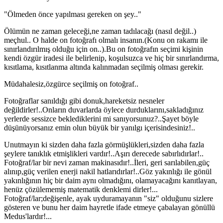
"Ölmeden önce yapılması gereken on şey.."
Ölümün ne zaman geleceği,ne zaman tadılacağı (nasıl değil..)
meçhul.. O halde on fotoğrafı olmalı insanın.(Konu on rakamı ile
sınırlandırılmış olduğu için on..).Bu on fotoğrafın seçimi kişinin
kendi özgür iradesi ile belirlenip, koşulsuzca ve hiç bir sınırlandırma,
kısıtlama, kısıtlanma altında kalınmadan seçilmiş olması gerekir.
Müdahalesiz,özgürce seçilmiş on fotoğraf..
Fotoğraflar sanıldığı gibi donuk,hareketsiz nesneler
değildirler!..Onların duvarlarda öylece durduklarını,sakladığınız
yerlerde sessizce beklediklerini mi sanıyorsunuz?..Şayet böyle
düşünüyorsanız emin olun büyük bir yanılgı içerisindesiniz!..
Unutmayın ki sizden daha fazla görmüşlükleri,sizden daha fazla
şeylere tanıklık etmişlikleri vardır!..Aşırı derecede sabırlıdırlar!..
Fotoğraf/lar bir nevi zaman makinasıdır!..İleri, geri sarılabilen,güç
alınıp,güç verilen enerji nakil hatlarıdırlar!..Göz yakınlığı ile gönül
yakınlığının hiç bir daim aynı olmadığını, olamayacağını kanıtlayan,
henüz çözülememiş matematik denklemi dirler!...
Fotoğraf/lar;değişenle, ayak uyduramayanın "siz" olduğunu sizlere
gösteren ve bunu her daim hayretle ifade etmeye çabalayan gönüllü
Medus'lardır!...