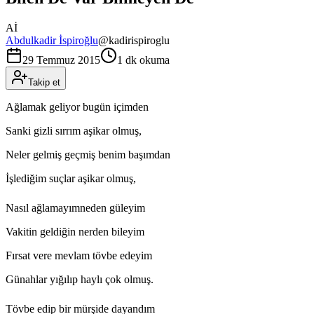
Aİ
Abdulkadir İspiroğlu
@
kadirispiroglu
29 Temmuz 2015
1 dk okuma
Takip et
Ağlamak geliyor bugün içimden
Sanki gizli sırrım aşikar olmuş,
Neler gelmiş geçmiş benim başımdan
İşlediğim suçlar aşikar olmuş,
Nasıl ağlamayımneden güleyim
Vakitin geldiğin nerden bileyim
Fırsat vere mevlam tövbe edeyim
Günahlar yığılıp haylı çok olmuş.
Tövbe edip bir mürşide dayandım