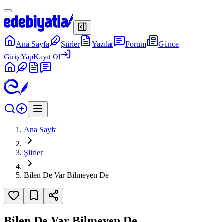
Ana Sayfa
Şiirler
Yazılar
Forum
Günce
Giriş Yap
Kayıt Ol
Ana Sayfa
Şiirler
Bilen De Var Bilmeyen De
Bilen De Var Bilmeyen De