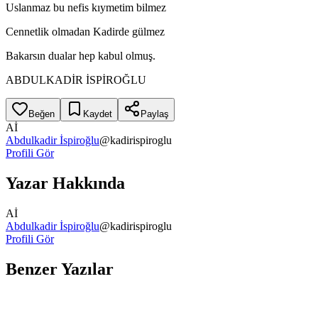
Uslanmaz bu nefis kıymetim bilmez
Cennetlik olmadan Kadirde gülmez
Bakarsın dualar hep kabul olmuş.
ABDULKADİR İSPİROĞLU
Beğen
Kaydet
Paylaş
Aİ
Abdulkadir İspiroğlu
@
kadirispiroglu
Profili Gör
Yazar Hakkında
Aİ
Abdulkadir İspiroğlu
@
kadirispiroglu
Profili Gör
Benzer Yazılar