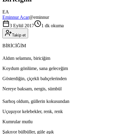
EA
Eminnur Acar
@
eminnur
3 Eylül 2017
1 dk okuma
Takip et
BİRİCİĞİM
Aldım selamını, biriciğim
Koydum gönlüme, sana geleceğim
Gösterdiğin, çiçekli bahçelerinden
Nereye baksam, nergis, sümbül
Sarhoş oldum, güllerin kokusundan
Uçuşuyor kelebekler, renk, renk
Kumrular mutlu
Şakıyor bülbüller, güle aşık