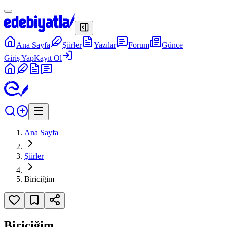
Ana Sayfa
Şiirler
Yazılar
Forum
Günce
Giriş Yap
Kayıt Ol
Ana Sayfa
Şiirler
Biriciğim
Biriciğim