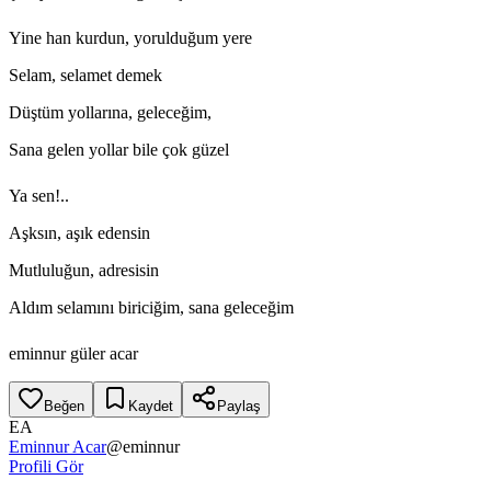
Yine han kurdun, yorulduğum yere
Selam, selamet demek
Düştüm yollarına, geleceğim,
Sana gelen yollar bile çok güzel
Ya sen!..
Aşksın, aşık edensin
Mutluluğun, adresisin
Aldım selamını biriciğim, sana geleceğim
eminnur güler acar
Beğen
Kaydet
Paylaş
EA
Eminnur Acar
@
eminnur
Profili Gör