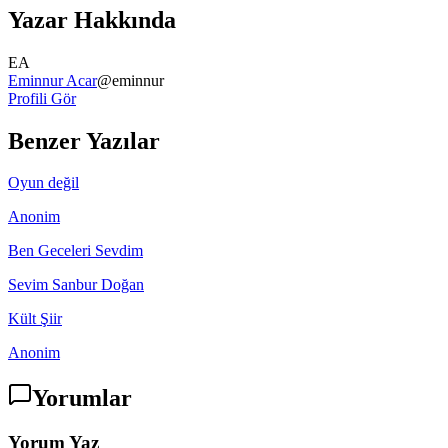
Yazar Hakkında
EA
Eminnur Acar
@
eminnur
Profili Gör
Benzer Yazılar
Oyun değil
Anonim
Ben Geceleri Sevdim
Sevim Sanbur Doğan
Kült Şiir
Anonim
Yorumlar
Yorum Yaz