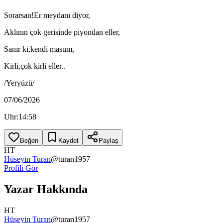
Sorarsan!Er meydanı diyor,
Aklının çok gerisinde piyondan eller,
Sanır ki,kendi masum,
Kirli,çok kirli eller..
/Yeryüzü/
07/06/2026
Uhr:14:58
Beğen
Kaydet
Paylaş
HT
Hüseyin Turan
@
turan1957
Profili Gör
Yazar Hakkında
HT
Hüseyin Turan
@
turan1957