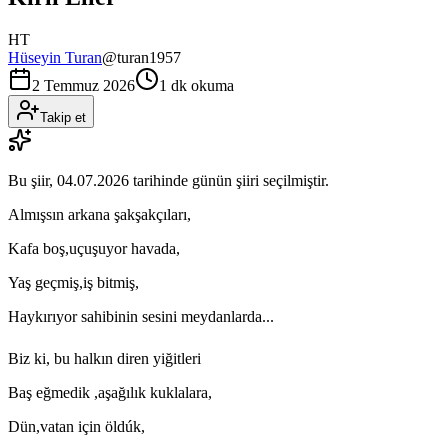
HT
Hüseyin Turan
@
turan1957
2 Temmuz 2026
1 dk okuma
Takip et
Bu şiir,
04.07.2026
tarihinde günün şiiri seçilmiştir.
Almışsın arkana şakşakçıları,
Kafa boş,uçuşuyor havada,
Yaş geçmiş,iş bitmiş,
Haykırıyor sahibinin sesini meydanlarda...
Biz ki, bu halkın diren yiğitleri
Baş eğmedik ,aşağılık kuklalara,
Dün,vatan için öldúk,