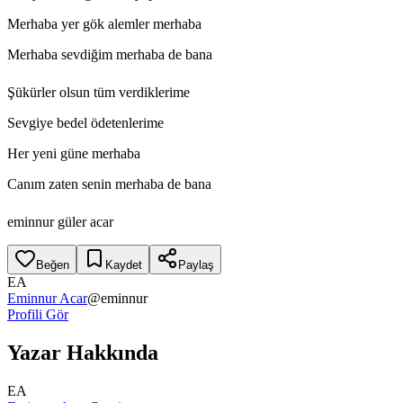
Merhaba yer gök alemler merhaba
Merhaba sevdiğim merhaba de bana
Şükürler olsun tüm verdiklerime
Sevgiye bedel ödetenlerime
Her yeni güne merhaba
Canım zaten senin merhaba de bana
eminnur güler acar
Beğen
Kaydet
Paylaş
EA
Eminnur Acar
@
eminnur
Profili Gör
Yazar Hakkında
EA