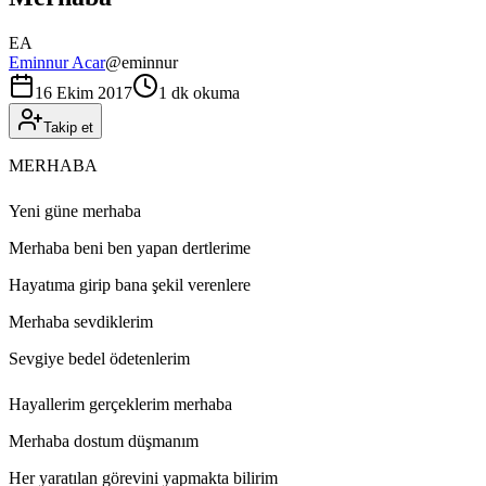
EA
Eminnur Acar
@
eminnur
16 Ekim 2017
1 dk okuma
Takip et
MERHABA
Yeni güne merhaba
Merhaba beni ben yapan dertlerime
Hayatıma girip bana şekil verenlere
Merhaba sevdiklerim
Sevgiye bedel ödetenlerim
Hayallerim gerçeklerim merhaba
Merhaba dostum düşmanım
Her yaratılan görevini yapmakta bilirim