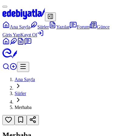
Ana Sayfa
Şiirler
Yazılar
Forum
Günce
Giriş Yap
Kayıt Ol
Ana Sayfa
Şiirler
Merhaba
Merhaba