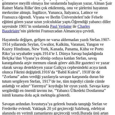
gömmeye meyilli olmaya lise sıralarında başlayan yazar, Alman Şair
Rainer Maria Rilke’den çok etkilenmiş, onu ve şiirlerini hayatının
merkezine almıştı. İngilizce, Yunanca, İtalyanca, Latince ve
Fransızca öğrendi. Viyana ve Berlin Üniversiteleri’nde Felsefe
eğitimi gören yazar uzun yolculuklar yaptı.Öğrendiği yabancı diller
sayesinde 1901’in sonlarında
Paul Verlaine
ile
Charles
Baudelaire
’nin şiirlerini Fransızcadan Almancaya çevirdi.
Hayatında değişen, gelişen ne varsa aldırmadan yazdı Stefan.1907-
1914 yıllarında Seylan, Gwalior, Kalküta, Varanasi, Yangon ve
Kuzey Hindistan, New York, Kanada, Panama, Küba ve Porto
Riko’ya seyahatler yaptı.1914’te I. Dünya Savaşı başladığında
Belçika’dan Viyana’ya dönüp orduya katılan Stefan, savaş
karargahında arşiv memuru olarak görev aldı.Bir gazeteci ve yazar
olarak savaşı destekleyen yazar Galiçya cephesindeki acıya tanık
olunca Fikrini değiştirdi.1916’da “Babil Kulesi”, 1918’de de
“Zorlama” adını verdiği yazılarıyla savaşın karşısında duran bir
tutum sergileyen Stefan, 1917’de ise, tüm trajediyi cümle cümle
anlattığı ve adını“ Yaremya” koyduğu bir oyun yazdı. Savaşa karşı
sergilediği en önemli tavrını ise, “Yabancı Ülkedeki Dostlarıma”
isimli kınama dolu açık mektupla gösterdi.
Savaşın ardından Avusturya’ya gelerek burada tanıştığı Stefan ve
Frederike evlendi. Yaklaşık 20 yıl geçireceği Salzburg, edebiyat
alanında en verimli zamanlarını geçireceği yerdi.Burada ünü artan