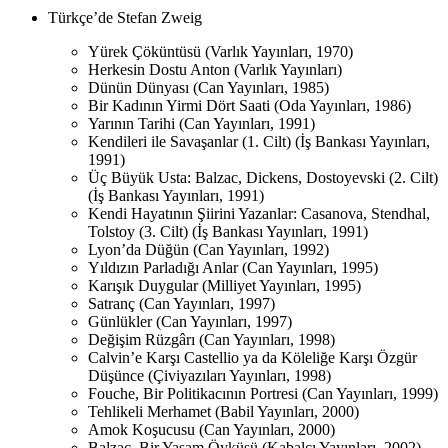
Türkçe’de Stefan Zweig
Yürek Çöküntüsü (Varlık Yayınları, 1970)
Herkesin Dostu Anton (Varlık Yayınları)
Dünün Dünyası (Can Yayınları, 1985)
Bir Kadının Yirmi Dört Saati (Oda Yayınları, 1986)
Yarının Tarihi (Can Yayınları, 1991)
Kendileri ile Savaşanlar (1. Cilt) (İş Bankası Yayınları,
1991)
Üç Büyük Usta: Balzac, Dickens, Dostoyevski (2. Cilt)
(İş Bankası Yayınları, 1991)
Kendi Hayatının Şiirini Yazanlar: Casanova, Stendhal,
Tolstoy (3. Cilt) (İş Bankası Yayınları, 1991)
Lyon’da Düğün (Can Yayınları, 1992)
Yıldızın Parladığı Anlar (Can Yayınları, 1995)
Karışık Duygular (Milliyet Yayınları, 1995)
Satranç (Can Yayınları, 1997)
Günlükler (Can Yayınları, 1997)
Değişim Rüzgârı (Can Yayınları, 1998)
Calvin’e Karşı Castellio ya da Köleliğe Karşı Özgür
Düşünce (Çiviyazıları Yayınları, 1998)
Fouche, Bir Politikacının Portresi (Can Yayınları, 1999)
Tehlikeli Merhamet (Babil Yayınları, 2000)
Amok Koşucusu (Can Yayınları, 2000)
Balzac, Bir Yaşam Öyküsü (Kabalcı Yayınları, 2002)