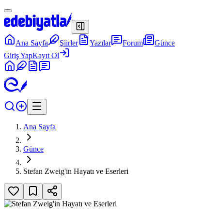
Ana Sayfa
Şiirler
Yazılar
Forum
Günce
Giriş Yap
Kayıt Ol
Ana Sayfa
Günce
Stefan Zweig'in Hayatı ve Eserleri