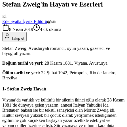
Stefan Zweig'in Hayatı ve Eserleri
Eİ
Edebiyatla İçerik Editörü
@
siir
8 Nisan 2019
4 dk okuma
Takip et
Stefan Zweig, Avusturyalı romancı, oyun yazarı, gazeteci ve
biyografi yazarı.
Doğum tarihi ve yeri:
28 Kasım 1881, Viyana, Avusturya
Ölüm tarihi ve yeri:
22 Şubat 1942, Petropolis, Rio de Janeiro,
Brezilya
1- Stefan Zweig Hayatı
Viyana’da varlıklı ve kültürlü bir ailenin ikinci oğlu olarak 28 Kasım
1881’de dünyaya gelen yazarın, annesi İtalyan Yahudisi Ida
Brettauer, babası ise bir tekstil sanayicisi olan Moritz Zweig idi.
Kültür seviyesi yüksek bir çocuk olarak yetiştirmek istediğinden
eğitimine çok küçükken başlayan yazar özellikle edebiyat ve
yabancı diller üzerine çalıştı. Şiir yazmaya ve ruhunu karanlığa