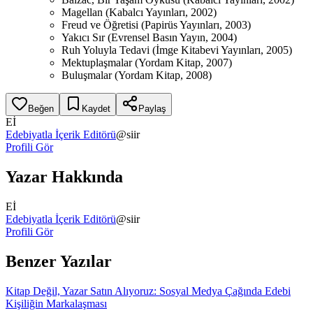
Magellan (Kabalcı Yayınları, 2002)
Freud ve Öğretisi (Papirüs Yayınları, 2003)
Yakıcı Sır (Evrensel Basın Yayın, 2004)
Ruh Yoluyla Tedavi (İmge Kitabevi Yayınları, 2005)
Mektuplaşmalar (Yordam Kitap, 2007)
Buluşmalar (Yordam Kitap, 2008)
Beğen
Kaydet
Paylaş
Eİ
Edebiyatla İçerik Editörü
@
siir
Profili Gör
Yazar Hakkında
Eİ
Edebiyatla İçerik Editörü
@
siir
Profili Gör
Benzer Yazılar
Kitap Değil, Yazar Satın Alıyoruz: Sosyal Medya Çağında Edebi
Kişiliğin Markalaşması