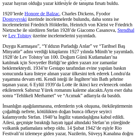
yazar hayran olduğu yazar kitlesiyle de tanışma fırsatı buldu.
1920’lerde
Honore de Balzac
, Charles Dickens, Fyodor
Dostoyevski
üzerinde incelemelerde bulundu, daha sonra ise
incelemelerini Friedrich Hölderlin, Heinrich von Kleist ve Friedrich
Nietzsche ile sürdüren Stefan 1928’de Giacomo Casanova,
Stendhal
ve
Lev Tolstoy
üzerine incelemelerini yayımladı.
Duygu Karmaşası”, “Yıldızın Parladığı Anlar” ve “Tarihsel Baş
Minyatür” adını verdiği kitaplarını 1927 yılında Münih’te yayımladı.
1928’de Lev Tolstoy’un 100. Doğum Günü Kutlamaları’na
katılmak için Sovyetler Birliği’ne giden yazarı zor zamanlar
beklemekteydi. 1934’te Gestapo tarafından evine yapılan baskın
sonucunda kara listeye alınan yazar ülkesini terk ederek Londra'da
yaşamına devam etti. Kendi isteği ile İngiltere’nin Bath şehrine
taşınan yazar, 6 Eylül 1939’da Lotte ile ikinci kez evlenecek ondan
etkilenerek Sabırsız Yürek romanını kaleme alacaktı.Aynı eser daha
sonra “Tehlikeli Merhamet” ve “Acımak” adlarıyla da basıldı.
İnsanlığın aşağılanmasına, erdemlerin yok oluşuna, ötekileştirmenin
çoğalttığı nefrete, kötülükten doğan bunca öfkeye seyirci
kalamıyordu Stefan. 1940’ta İngiliz vatandaşlığına kabul edildi.
Ailesi, geçmişte bıraktığı hayatı işgal altındaki Stefan’ın yüreğinde
volkanik patlamalara sebep oldu. 14 Şubat 1942’de eşiyle Rio
Festivali’ni izlemeye giden yazar, Nazilerin, Süveyş Kanalına doğru